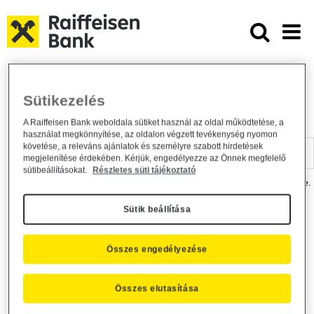
Ugrás a fő tartalomhoz
Dokumentumtár - Raiffeisen BANK
Raiffeisen BANK
Hasznos információk
Dokumentumtár
Sütikezelés
DOKUMENTUMTÁR
A Raiffeisen Bank weboldala sütiket használ az oldal működtetése, a
használat megkönnyítése, az oldalon végzett tevékenység nyomon
Kereső sáv
követése, a releváns ajánlatok és személyre szabott hirdetések
megjelenítése érdekében. Kérjük, engedélyezze az Önnek megfelelő
sütibeállításokat.
Részletes süti tájékoztató
A dokumentum kereséséhez kérjük, írja be a keresőszót a mezőbe.
Sütik beállítása
Kereső sáv
Más is érdekli?
Összes engedélyezése
Összes elutasítása