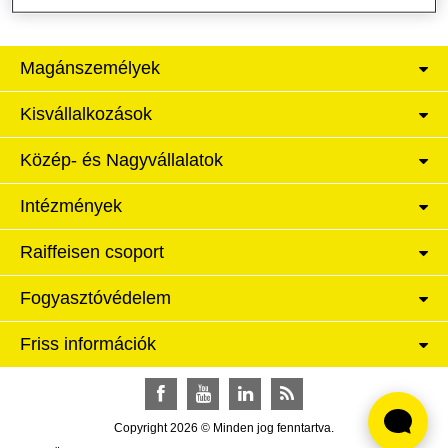
Magánszemélyek
Kisvállalkozások
Közép- és Nagyvállalatok
Intézmények
Raiffeisen csoport
Fogyasztóvédelem
Friss információk
Facebook
YouTube
LinkedIn
RSS
Copyright 2026 © Minden jog fenntartva.