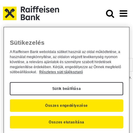
Ugrás a fő tartalomhoz
Dokumentumtár - Raiffeisen BANK
Raiffeisen BANK
Hasznos információk
Dokumentumtár
Sütikezelés
DOKUMENTUMTÁR
A Raiffeisen Bank weboldala sütiket használ az oldal működtetése, a
használat megkönnyítése, az oldalon végzett tevékenység nyomon
Kereső sáv
követése, a releváns ajánlatok és személyre szabott hirdetések
megjelenítése érdekében. Kérjük, engedélyezze az Önnek megfelelő
sütibeállításokat.
Részletes süti tájékoztató
A dokumentum kereséséhez kérjük, írja be a keresőszót a mezőbe.
Sütik beállítása
Kereső sáv
Más is érdekli?
Összes engedélyezése
Összes elutasítása