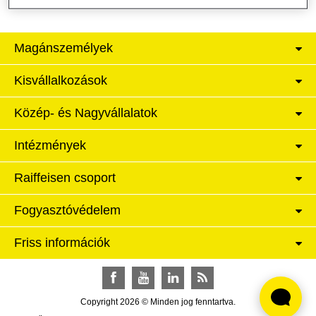
Magánszemélyek
Kisvállalkozások
Közép- és Nagyvállalatok
Intézmények
Raiffeisen csoport
Fogyasztóvédelem
Friss információk
Facebook
YouTube
LinkedIn
RSS
Copyright 2026 © Minden jog fenntartva.