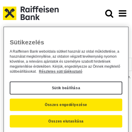
Ugrás a fő tartalomhoz
Dokumentumtár - Raiffeisen BANK
Raiffeisen BANK
Hasznos információk
Dokumentumtár
Sütikezelés
DOKUMENTUMTÁR
A Raiffeisen Bank weboldala sütiket használ az oldal működtetése, a
használat megkönnyítése, az oldalon végzett tevékenység nyomon
Kereső sáv
követése, a releváns ajánlatok és személyre szabott hirdetések
megjelenítése érdekében. Kérjük, engedélyezze az Önnek megfelelő
sütibeállításokat.
Részletes süti tájékoztató
A dokumentum kereséséhez kérjük, írja be a keresőszót a mezőbe.
Sütik beállítása
Kereső sáv
Más is érdekli?
Összes engedélyezése
Összes elutasítása