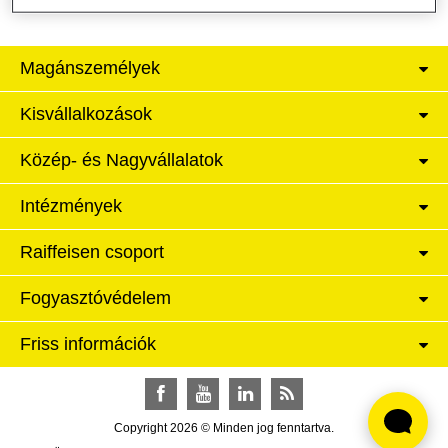
Magánszemélyek
Kisvállalkozások
Közép- és Nagyvállalatok
Intézmények
Raiffeisen csoport
Fogyasztóvédelem
Friss információk
Facebook
YouTube
LinkedIn
RSS
Copyright 2026 © Minden jog fenntartva.