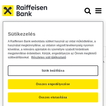
Ugrás a fő tartalomhoz
Dokumentumtár - Raiffeisen BANK
Raiffeisen BANK
Hasznos információk
Dokumentumtár
Sütikezelés
DOKUMENTUMTÁR
A Raiffeisen Bank weboldala sütiket használ az oldal működtetése, a
használat megkönnyítése, az oldalon végzett tevékenység nyomon
Kereső sáv
követése, a releváns ajánlatok és személyre szabott hirdetések
megjelenítése érdekében. Kérjük, engedélyezze az Önnek megfelelő
sütibeállításokat.
Részletes süti tájékoztató
A dokumentum kereséséhez kérjük, írja be a keresőszót a mezőbe.
Sütik beállítása
Kereső sáv
Más is érdekli?
Összes engedélyezése
Összes elutasítása