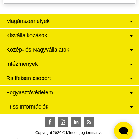
Magánszemélyek
Kisvállalkozások
Közép- és Nagyvállalatok
Intézmények
Raiffeisen csoport
Fogyasztóvédelem
Friss információk
Facebook
YouTube
LinkedIn
RSS
Copyright 2026 © Minden jog fenntartva.