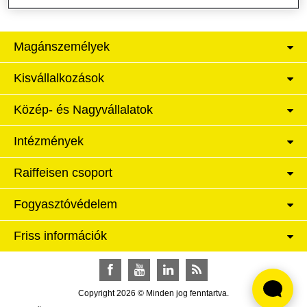
Magánszemélyek
Kisvállalkozások
Közép- és Nagyvállalatok
Intézmények
Raiffeisen csoport
Fogyasztóvédelem
Friss információk
Facebook
YouTube
LinkedIn
RSS
Copyright 2026 © Minden jog fenntartva.