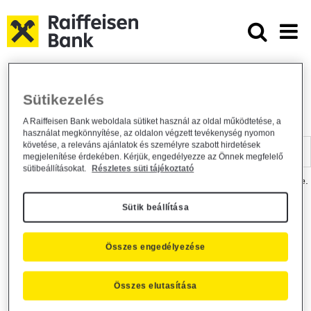
Ugrás a fő tartalomhoz
Dokumentumtár - Raiffeisen BANK
Raiffeisen BANK
Hasznos információk
Dokumentumtár
Sütikezelés
DOKUMENTUMTÁR
A Raiffeisen Bank weboldala sütiket használ az oldal működtetése, a
használat megkönnyítése, az oldalon végzett tevékenység nyomon
Kereső sáv
követése, a releváns ajánlatok és személyre szabott hirdetések
megjelenítése érdekében. Kérjük, engedélyezze az Önnek megfelelő
sütibeállításokat.
Részletes süti tájékoztató
A dokumentum kereséséhez kérjük, írja be a keresőszót a mezőbe.
Sütik beállítása
Kereső sáv
Más is érdekli?
Összes engedélyezése
Összes elutasítása