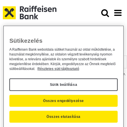
Ugrás a fő tartalomhoz
Dokumentumtár - Raiffeisen BANK
Raiffeisen BANK
Hasznos információk
Dokumentumtár
Sütikezelés
DOKUMENTUMTÁR
A Raiffeisen Bank weboldala sütiket használ az oldal működtetése, a
használat megkönnyítése, az oldalon végzett tevékenység nyomon
Kereső sáv
követése, a releváns ajánlatok és személyre szabott hirdetések
megjelenítése érdekében. Kérjük, engedélyezze az Önnek megfelelő
sütibeállításokat.
Részletes süti tájékoztató
A dokumentum kereséséhez kérjük, írja be a keresőszót a mezőbe.
Sütik beállítása
Kereső sáv
Más is érdekli?
Összes engedélyezése
Összes elutasítása