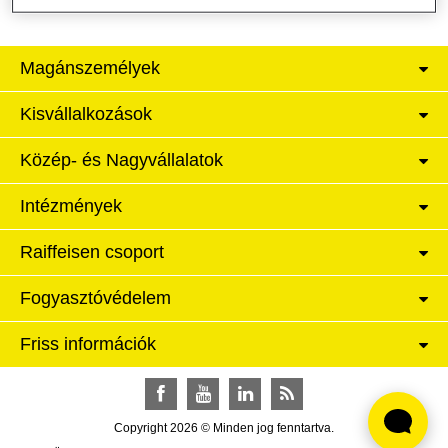
Magánszemélyek
Kisvállalkozások
Közép- és Nagyvállalatok
Intézmények
Raiffeisen csoport
Fogyasztóvédelem
Friss információk
Facebook
YouTube
LinkedIn
RSS
Copyright 2026 © Minden jog fenntartva.