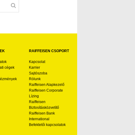
EK
RAIFFEISEN CSOPORT
atok
Kapcsolat
ti cégek
Karrier
Sajtószoba
ntézmények
Rólunk
Raiffeisen Alapkezelő
Raiffeisen Corporate
Lízing
Raiffeisen
Biztosításközvetítő
Raiffeisen Bank
International
Befektetői kapcsolatok