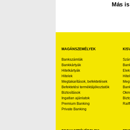
Más is
MAGÁNSZEMÉLYEK
KIS
Bankszámlák
Szá
Bankkártyák
Bank
Hitelkártyák
Elek
Hitelek
Hite
Megtakarítások, befektetések
Megt
Befektetési terméktájékoztatók
Bank
Biztosítások
Okmá
Ingatlan ajánlatok
Bizt
Premium Banking
Raif
Private Banking