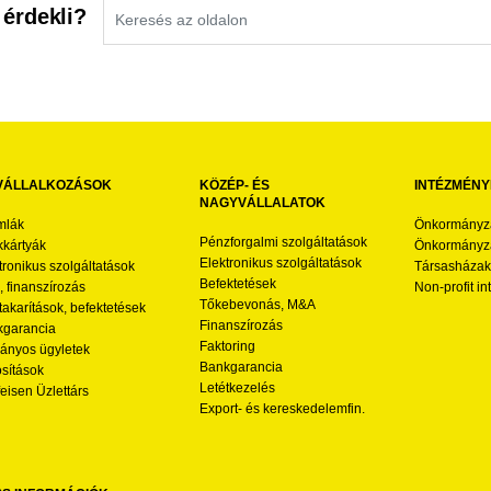
 érdekli?
VÁLLALKOZÁSOK
KÖZÉP- ÉS
INTÉZMÉNY
NAGYVÁLLALATOK
mlák
Önkormányz
Pénzforgalmi szolgáltatások
kártyák
Önkormányza
Elektronikus szolgáltatások
tronikus szolgáltatások
Társasházak
Befektetések
l, finanszírozás
Non-profit i
Tőkebevonás, M&A
akarítások, befektetések
Finanszírozás
garancia
Faktoring
nyos ügyletek
Bankgarancia
osítások
Letétkezelés
feisen Üzlettárs
Export- és kereskedelemfin.