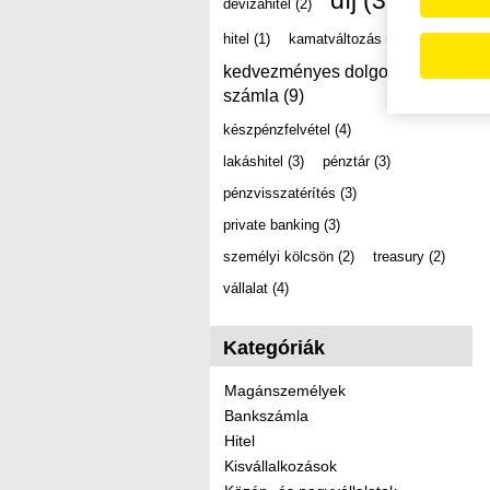
díj
(39)
devizahitel
(2)
hitel
(1)
kamatváltozás
(2)
kedvezményes dolgozói
számla
(9)
készpénzfelvétel
(4)
lakáshitel
(3)
pénztár
(3)
pénzvisszatérítés
(3)
private banking
(3)
személyi kölcsön
(2)
treasury
(2)
vállalat
(4)
Kategóriák
Magánszemélyek
Bankszámla
Hitel
Kisvállalkozások