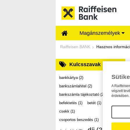
Ugrás a fő tartalomhoz
Magánszemélyek
Dokumentumtár - Ra
Raiffeisen BANK
Hasznos informác
Kulcsszavak
Sütike
bankkártya
(2)
bankszámlahitel
(2)
A Raiffeise
végzett tev
bankszámla tájékoztató
(2)
érdekében. 
befektetés
(1)
betét
(1)
csekk
(1)
csoportos beszedés
(1)