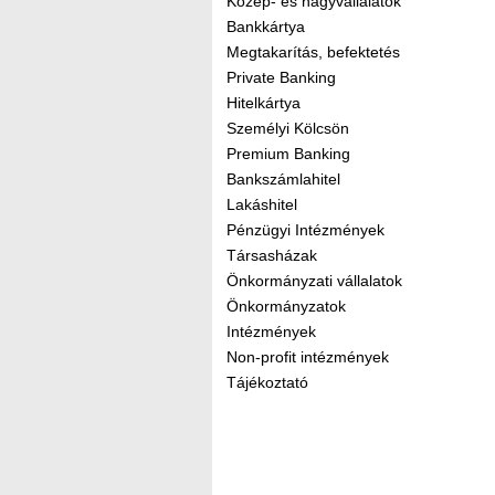
Közép- és nagyvállalatok
Bankkártya
Megtakarítás, befektetés
Private Banking
Hitelkártya
Személyi Kölcsön
Premium Banking
Bankszámlahitel
Lakáshitel
Pénzügyi Intézmények
Társasházak
Önkormányzati vállalatok
Önkormányzatok
Intézmények
Non-profit intézmények
Tájékoztató
Kereső sáv