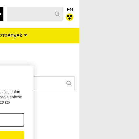
EN
k
ézmények
, az oldalon
megjelenítése
oztató