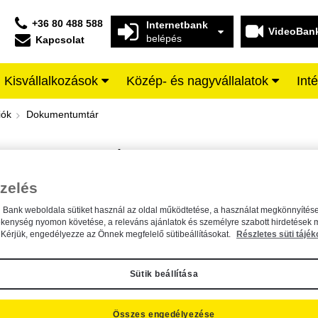
+36 80 488 588
Internetbank
VideoBan
belépés
Kapcsolat
Kisvállalkozások
Közép- és nagyvállalatok
Int
iffeisen BANK
iók
Dokumentumtár
DOKUMENTUMTÁR
Kereső sáv
zelés
n Bank weboldala sütiket használ az oldal működtetése, a használat megkönnyítése
A dokumentum kereséséhez kérjük, írja be a keresőszót a mezőbe.
ékenység nyomon követése, a releváns ajánlatok és személyre szabott hirdetések 
Kérjük, engedélyezze az Önnek megfelelő sütibeállításokat.
Részletes süti tájék
Sütik beállítása
Összes engedélyezése