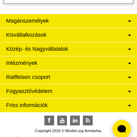
Magánszemélyek
Kisvállalkozások
Közép- és Nagyvállalatok
Intézmények
Raiffeisen csoport
Fogyasztóvédelem
Friss információk
Facebook
YouTube
LinkedIn
RSS
Copyright 2026 © Minden jog fenntartva.