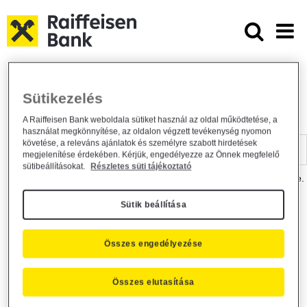
Ugrás a fő tartalomhoz
Dokumentumtár - Raiffeisen BANK
Raiffeisen BANK
Hasznos információk
Dokumentumtár
Sütikezelés
DOKUMENTUMTÁR
A Raiffeisen Bank weboldala sütiket használ az oldal működtetése, a
használat megkönnyítése, az oldalon végzett tevékenység nyomon
Kereső sáv
követése, a releváns ajánlatok és személyre szabott hirdetések
megjelenítése érdekében. Kérjük, engedélyezze az Önnek megfelelő
sütibeállításokat.
Részletes süti tájékoztató
A dokumentum kereséséhez kérjük, írja be a keresőszót a mezőbe.
Sütik beállítása
Kereső sáv
Más is érdekli?
Összes engedélyezése
Összes elutasítása