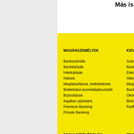
Más is
MAGÁNSZEMÉLYEK
KIS
Bankszámlák
Szá
Bankkártyák
Bank
Hitelkártyák
Elek
Hitelek
Hite
Megtakarítások, befektetések
Megt
Befektetési terméktájékoztatók
Bank
Biztosítások
Okmá
Ingatlan ajánlatok
Bizt
Premium Banking
Raif
Private Banking