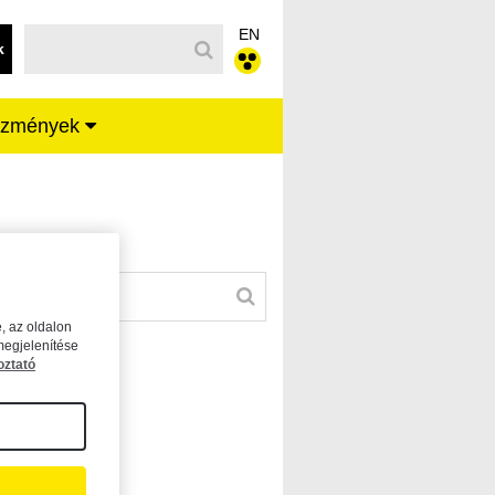
EN
k
ézmények
, az oldalon
megjelenítése
oztató