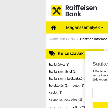
Ugrás a fő tartalomhoz
Magánszemélyek
Dokumentumtár - Ra
Raiffeisen BANK
Hasznos informác
Kulcsszavak
Sütike
bankkártya
(2)
bankszámlahitel
(2)
A Raiffeise
végzett tev
bankszámla tájékoztató
(2)
érdekében. 
befektetés
(1)
betét
(1)
csekk
(1)
csoportos beszedés
(1)