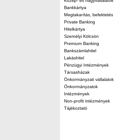
Közép- és nagyvállalatok
Bankkártya
Megtakarítás, befektetés
Private Banking
Hitelkártya
Személyi Kölcsön
Premium Banking
Bankszámlahitel
Lakáshitel
Pénzügyi Intézmények
Társasházak
Önkormányzati vállalatok
Önkormányzatok
Intézmények
Non-profit intézmények
Tájékoztató
Kereső sáv