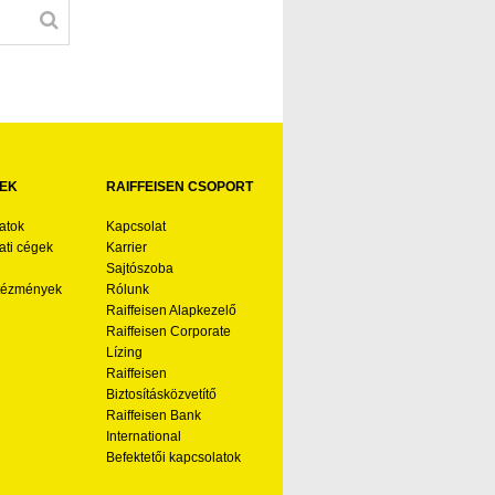
EK
RAIFFEISEN CSOPORT
atok
Kapcsolat
ti cégek
Karrier
Sajtószoba
ntézmények
Rólunk
Raiffeisen Alapkezelő
Raiffeisen Corporate
Lízing
Raiffeisen
Biztosításközvetítő
Raiffeisen Bank
International
Befektetői kapcsolatok