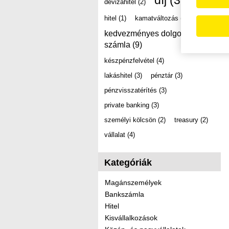
díj
(39)
devizahitel
(2)
hitel
(1)
kamatváltozás
(2)
kedvezményes dolgozói
számla
(9)
készpénzfelvétel
(4)
lakáshitel
(3)
pénztár
(3)
pénzvisszatérítés
(3)
private banking
(3)
személyi kölcsön
(2)
treasury
(2)
vállalat
(4)
Kategóriák
Magánszemélyek
Bankszámla
Hitel
Kisvállalkozások