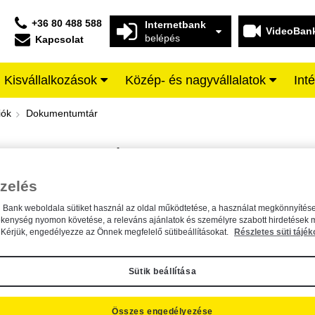
+36 80 488 588
Internetbank
VideoBan
belépés
Kapcsolat
Kisvállalkozások
Közép- és nagyvállalatok
Int
iffeisen BANK
iók
Dokumentumtár
DOKUMENTUMTÁR
Kereső sáv
zelés
n Bank weboldala sütiket használ az oldal működtetése, a használat megkönnyítése
A dokumentum kereséséhez kérjük, írja be a keresőszót a mezőbe.
ékenység nyomon követése, a releváns ajánlatok és személyre szabott hirdetések 
Kérjük, engedélyezze az Önnek megfelelő sütibeállításokat.
Részletes süti tájék
Sütik beállítása
Összes engedélyezése