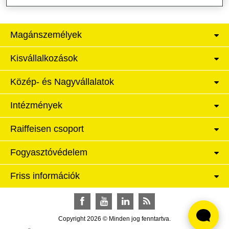
Magánszemélyek
Kisvállalkozások
Közép- és Nagyvállalatok
Intézmények
Raiffeisen csoport
Fogyasztóvédelem
Friss információk
Facebook
YouTube
LinkedIn
RSS
Copyright 2026 © Minden jog fenntartva.