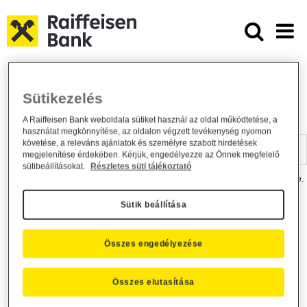
Ugrás a fő tartalomhoz
Dokumentumtár - Raiffeisen BANK
Raiffeisen BANK
Hasznos információk
Dokumentumtár
Sütikezelés
DOKUMENTUMTÁR
A Raiffeisen Bank weboldala sütiket használ az oldal működtetése, a
használat megkönnyítése, az oldalon végzett tevékenység nyomon
Kereső sáv
követése, a releváns ajánlatok és személyre szabott hirdetések
megjelenítése érdekében. Kérjük, engedélyezze az Önnek megfelelő
sütibeállításokat.
Részletes süti tájékoztató
A dokumentum kereséséhez kérjük, írja be a keresőszót a mezőbe.
Sütik beállítása
Kereső sáv
Más is érdekli?
Összes engedélyezése
Összes elutasítása