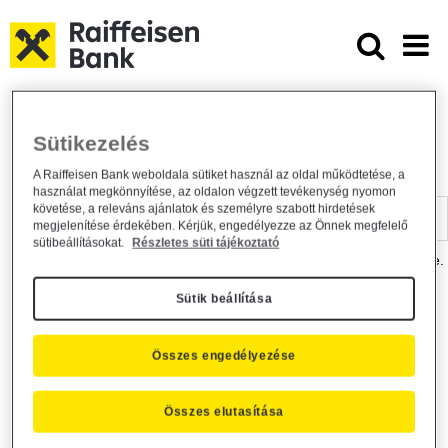
Ugrás a fő tartalomhoz
Dokumentumtár - Raiffeisen BANK
Raiffeisen BANK
Hasznos információk
Dokumentumtár
Sütikezelés
DOKUMENTUMTÁR
A Raiffeisen Bank weboldala sütiket használ az oldal működtetése, a
használat megkönnyítése, az oldalon végzett tevékenység nyomon
Kereső sáv
követése, a releváns ajánlatok és személyre szabott hirdetések
megjelenítése érdekében. Kérjük, engedélyezze az Önnek megfelelő
sütibeállításokat.
Részletes süti tájékoztató
A dokumentum kereséséhez kérjük, írja be a keresőszót a mezőbe.
Sütik beállítása
Kereső sáv
Más is érdekli?
Összes engedélyezése
Összes elutasítása