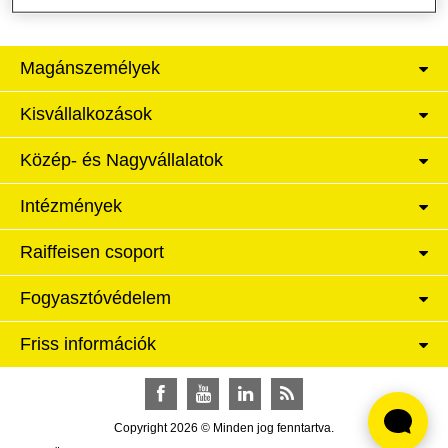
Magánszemélyek
Kisvállalkozások
Közép- és Nagyvállalatok
Intézmények
Raiffeisen csoport
Fogyasztóvédelem
Friss információk
Facebook
YouTube
LinkedIn
RSS
Copyright 2026 © Minden jog fenntartva.