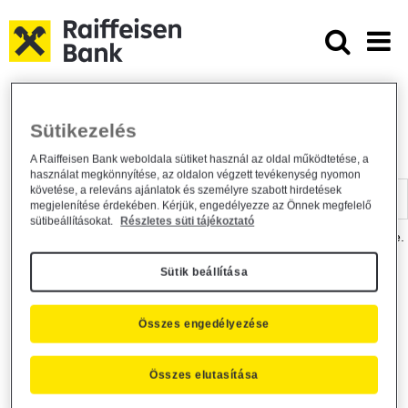
Ugrás a fő tartalomhoz
Dokumentumtár - Raiffeisen BANK
Raiffeisen BANK
Hasznos információk
Dokumentumtár
Sütikezelés
DOKUMENTUMTÁR
A Raiffeisen Bank weboldala sütiket használ az oldal működtetése, a
használat megkönnyítése, az oldalon végzett tevékenység nyomon
Kereső sáv
követése, a releváns ajánlatok és személyre szabott hirdetések
megjelenítése érdekében. Kérjük, engedélyezze az Önnek megfelelő
sütibeállításokat.
Részletes süti tájékoztató
A dokumentum kereséséhez kérjük, írja be a keresőszót a mezőbe.
Sütik beállítása
Kereső sáv
Más is érdekli?
Összes engedélyezése
Összes elutasítása