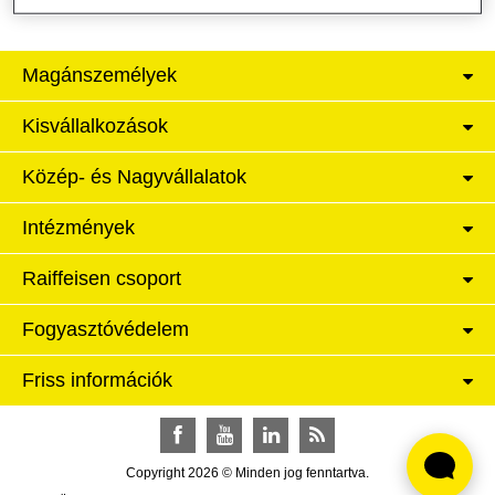
Magánszemélyek
Kisvállalkozások
Közép- és Nagyvállalatok
Intézmények
Raiffeisen csoport
Fogyasztóvédelem
Friss információk
Facebook
YouTube
LinkedIn
RSS
Copyright 2026 © Minden jog fenntartva.