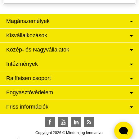
Magánszemélyek
Kisvállalkozások
Közép- és Nagyvállalatok
Intézmények
Raiffeisen csoport
Fogyasztóvédelem
Friss információk
Facebook
YouTube
LinkedIn
RSS
Copyright 2026 © Minden jog fenntartva.