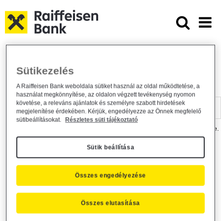
Ugrás a fő tartalomhoz
Dokumentumtár - Raiffeisen BANK
Raiffeisen BANK
Hasznos információk
Dokumentumtár
Sütikezelés
DOKUMENTUMTÁR
A Raiffeisen Bank weboldala sütiket használ az oldal működtetése, a
használat megkönnyítése, az oldalon végzett tevékenység nyomon
Kereső sáv
követése, a releváns ajánlatok és személyre szabott hirdetések
megjelenítése érdekében. Kérjük, engedélyezze az Önnek megfelelő
sütibeállításokat.
Részletes süti tájékoztató
A dokumentum kereséséhez kérjük, írja be a keresőszót a mezőbe.
Sütik beállítása
Kereső sáv
Más is érdekli?
Összes engedélyezése
Összes elutasítása