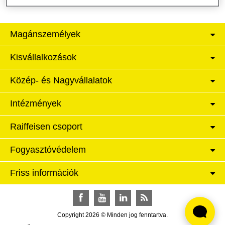
Magánszemélyek
Kisvállalkozások
Közép- és Nagyvállalatok
Intézmények
Raiffeisen csoport
Fogyasztóvédelem
Friss információk
Facebook
YouTube
LinkedIn
RSS
Copyright 2026 © Minden jog fenntartva.