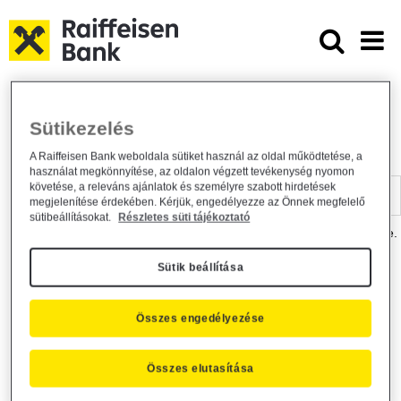
Ugrás a fő tartalomhoz
Dokumentumtár - Raiffeisen BANK
Raiffeisen BANK
Hasznos információk
Dokumentumtár
Sütikezelés
DOKUMENTUMTÁR
A Raiffeisen Bank weboldala sütiket használ az oldal működtetése, a
használat megkönnyítése, az oldalon végzett tevékenység nyomon
Kereső sáv
követése, a releváns ajánlatok és személyre szabott hirdetések
megjelenítése érdekében. Kérjük, engedélyezze az Önnek megfelelő
sütibeállításokat.
Részletes süti tájékoztató
A dokumentum kereséséhez kérjük, írja be a keresőszót a mezőbe.
Sütik beállítása
Kereső sáv
Más is érdekli?
Összes engedélyezése
Összes elutasítása