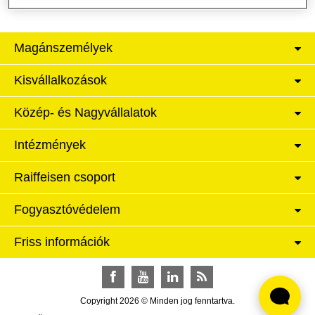
Magánszemélyek
Kisvállalkozások
Közép- és Nagyvállalatok
Intézmények
Raiffeisen csoport
Fogyasztóvédelem
Friss információk
Facebook
YouTube
LinkedIn
RSS
Copyright 2026 © Minden jog fenntartva.