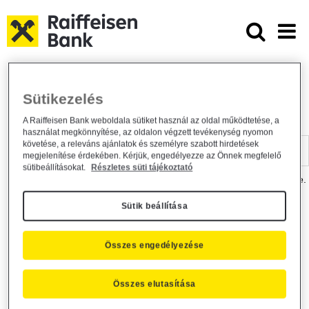
Ugrás a fő tartalomhoz
Dokumentumtár - Raiffeisen BANK
Raiffeisen BANK
Hasznos információk
Dokumentumtár
Sütikezelés
DOKUMENTUMTÁR
A Raiffeisen Bank weboldala sütiket használ az oldal működtetése, a
használat megkönnyítése, az oldalon végzett tevékenység nyomon
Kereső sáv
követése, a releváns ajánlatok és személyre szabott hirdetések
megjelenítése érdekében. Kérjük, engedélyezze az Önnek megfelelő
sütibeállításokat.
Részletes süti tájékoztató
A dokumentum kereséséhez kérjük, írja be a keresőszót a mezőbe.
Sütik beállítása
Kereső sáv
Más is érdekli?
Összes engedélyezése
Összes elutasítása