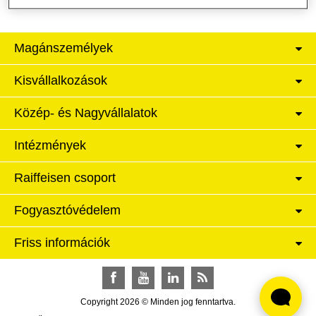
Magánszemélyek
Kisvállalkozások
Közép- és Nagyvállalatok
Intézmények
Raiffeisen csoport
Fogyasztóvédelem
Friss információk
Facebook
YouTube
LinkedIn
RSS
Copyright 2026 © Minden jog fenntartva.