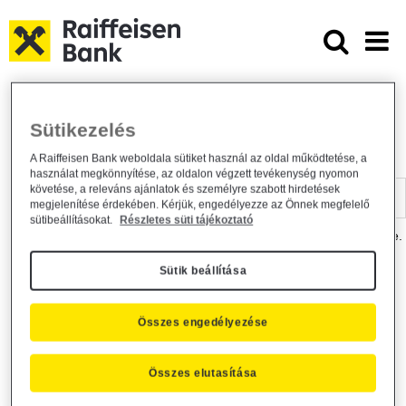
Ugrás a fő tartalomhoz
Dokumentumtár - Raiffeisen BANK
Raiffeisen BANK
Hasznos információk
Dokumentumtár
Sütikezelés
DOKUMENTUMTÁR
A Raiffeisen Bank weboldala sütiket használ az oldal működtetése, a
használat megkönnyítése, az oldalon végzett tevékenység nyomon
Kereső sáv
követése, a releváns ajánlatok és személyre szabott hirdetések
megjelenítése érdekében. Kérjük, engedélyezze az Önnek megfelelő
sütibeállításokat.
Részletes süti tájékoztató
A dokumentum kereséséhez kérjük, írja be a keresőszót a mezőbe.
Sütik beállítása
Kereső sáv
Más is érdekli?
Összes engedélyezése
Összes elutasítása