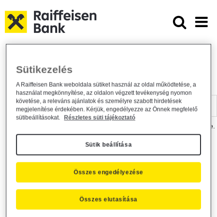
Ugrás a fő tartalomhoz
Dokumentumtár - Raiffeisen BANK
Raiffeisen BANK
Hasznos információk
Dokumentumtár
Sütikezelés
DOKUMENTUMTÁR
A Raiffeisen Bank weboldala sütiket használ az oldal működtetése, a
használat megkönnyítése, az oldalon végzett tevékenység nyomon
Kereső sáv
követése, a releváns ajánlatok és személyre szabott hirdetések
megjelenítése érdekében. Kérjük, engedélyezze az Önnek megfelelő
sütibeállításokat.
Részletes süti tájékoztató
A dokumentum kereséséhez kérjük, írja be a keresőszót a mezőbe.
Sütik beállítása
Kereső sáv
Más is érdekli?
Összes engedélyezése
Összes elutasítása