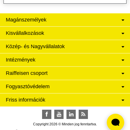
Magánszemélyek
Kisvállalkozások
Közép- és Nagyvállalatok
Intézmények
Raiffeisen csoport
Fogyasztóvédelem
Friss információk
Facebook
YouTube
LinkedIn
RSS
Copyright 2026 © Minden jog fenntartva.