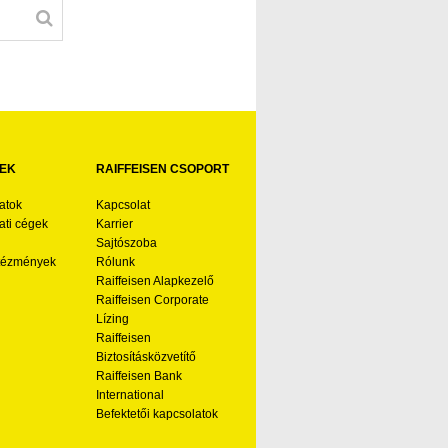
EK
RAIFFEISEN CSOPORT
atok
Kapcsolat
ti cégek
Karrier
Sajtószoba
ntézmények
Rólunk
Raiffeisen Alapkezelő
Raiffeisen Corporate
Lízing
Raiffeisen
Biztosításközvetítő
Raiffeisen Bank
International
Befektetői kapcsolatok