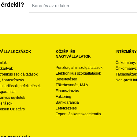
 érdekli?
VÁLLALKOZÁSOK
KÖZÉP- ÉS
INTÉZMÉNY
NAGYVÁLLALATOK
mlák
Önkormányz
Pénzforgalmi szolgáltatások
kártyák
Önkormányza
Elektronikus szolgáltatások
tronikus szolgáltatások
Társasházak
Befektetések
l, finanszírozás
Non-profit i
Tőkebevonás, M&A
akarítások, befektetések
Finanszírozás
garancia
Faktoring
nyos ügyletek
Bankgarancia
osítások
Letétkezelés
feisen Üzlettárs
Export- és kereskedelemfin.