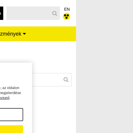
EN
k
ézmények
, az oldalon
megjelenítése
oztató