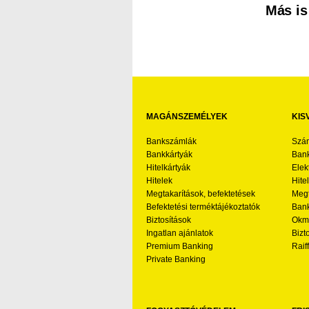
Más is
MAGÁNSZEMÉLYEK
KIS
Bankszámlák
Szá
Bankkártyák
Bank
Hitelkártyák
Elek
Hitelek
Hite
Megtakarítások, befektetések
Megt
Befektetési terméktájékoztatók
Bank
Biztosítások
Okmá
Ingatlan ajánlatok
Bizt
Premium Banking
Raif
Private Banking