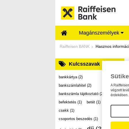
Ugrás a fő tartalomhoz
Magánszemélyek
Dokumentumtár - Ra
Raiffeisen BANK
Hasznos informác
Kulcsszavak
Sütike
bankkártya
(2)
bankszámlahitel
(2)
A Raiffeise
végzett tev
bankszámla tájékoztató
(2)
érdekében. 
befektetés
(1)
betét
(1)
csekk
(1)
csoportos beszedés
(1)