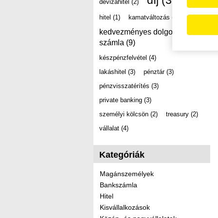
díj
(39)
devizahitel
(2)
hitel
(1)
kamatváltozás
(2)
kedvezményes dolgozói
számla
(9)
készpénzfelvétel
(4)
lakáshitel
(3)
pénztár
(3)
pénzvisszatérítés
(3)
private banking
(3)
személyi kölcsön
(2)
treasury
(2)
vállalat
(4)
Kategóriák
Magánszemélyek
Bankszámla
Hitel
Kisvállalkozások