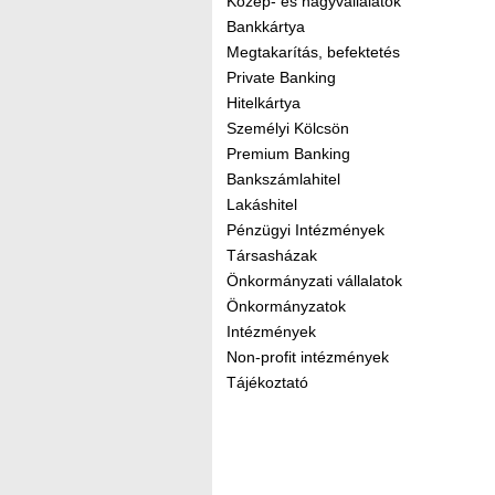
Közép- és nagyvállalatok
Bankkártya
Megtakarítás, befektetés
Private Banking
Hitelkártya
Személyi Kölcsön
Premium Banking
Bankszámlahitel
Lakáshitel
Pénzügyi Intézmények
Társasházak
Önkormányzati vállalatok
Önkormányzatok
Intézmények
Non-profit intézmények
Tájékoztató
Kereső sáv