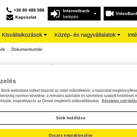
+36 80 488 588
Internetbank
VideoBan
belépés
Kapcsolat
Kisvállalkozások
Közép- és nagyvállalatok
Int
iffeisen BANK
iók
Dokumentumtár
DOKUMENTUMTÁR
Kereső sáv
zelés
n Bank weboldala sütiket használ az oldal működtetése, a használat megkönnyítése
A dokumentum kereséséhez kérjük, írja be a keresőszót a mezőbe.
ékenység nyomon követése, a releváns ajánlatok és személyre szabott hirdetések 
Kérjük, engedélyezze az Önnek megfelelő sütibeállításokat.
Részletes süti tájék
Sütik beállítása
Összes engedélyezése