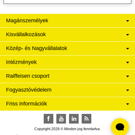
Magánszemélyek
Kisvállalkozások
Közép- és Nagyvállalatok
Intézmények
Raiffeisen csoport
Fogyasztóvédelem
Friss információk
Facebook
YouTube
LinkedIn
RSS
Copyright 2026 © Minden jog fenntartva.