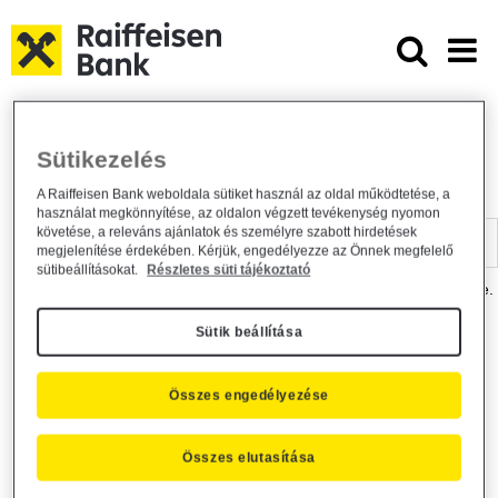
Ugrás a fő tartalomhoz
Dokumentumtár - Raiffeisen BANK
Raiffeisen BANK
Hasznos információk
Dokumentumtár
Sütikezelés
DOKUMENTUMTÁR
A Raiffeisen Bank weboldala sütiket használ az oldal működtetése, a
használat megkönnyítése, az oldalon végzett tevékenység nyomon
Kereső sáv
követése, a releváns ajánlatok és személyre szabott hirdetések
megjelenítése érdekében. Kérjük, engedélyezze az Önnek megfelelő
sütibeállításokat.
Részletes süti tájékoztató
A dokumentum kereséséhez kérjük, írja be a keresőszót a mezőbe.
Sütik beállítása
Kereső sáv
Más is érdekli?
Összes engedélyezése
Összes elutasítása