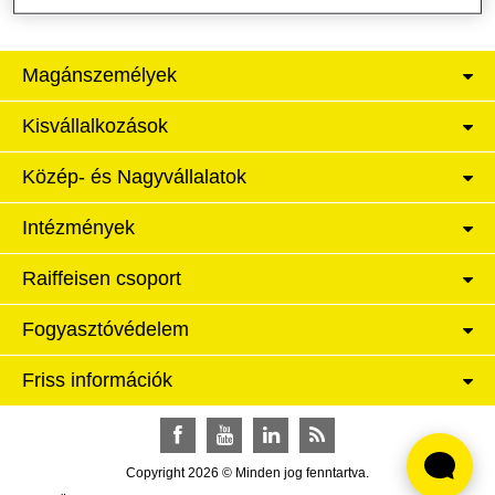
Magánszemélyek
Kisvállalkozások
Közép- és Nagyvállalatok
Intézmények
Raiffeisen csoport
Fogyasztóvédelem
Friss információk
Facebook
YouTube
LinkedIn
RSS
Copyright 2026 © Minden jog fenntartva.