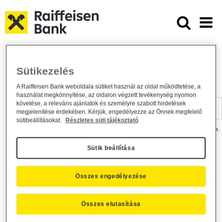
Ugrás a fő tartalomhoz
Dokumentumtár - Raiffeisen BANK
Raiffeisen BANK
Hasznos információk
Dokumentumtár
Sütikezelés
DOKUMENTUMTÁR
A Raiffeisen Bank weboldala sütiket használ az oldal működtetése, a
használat megkönnyítése, az oldalon végzett tevékenység nyomon
Kereső sáv
követése, a releváns ajánlatok és személyre szabott hirdetések
megjelenítése érdekében. Kérjük, engedélyezze az Önnek megfelelő
sütibeállításokat.
Részletes süti tájékoztató
A dokumentum kereséséhez kérjük, írja be a keresőszót a mezőbe.
Sütik beállítása
Kereső sáv
Más is érdekli?
Összes engedélyezése
Összes elutasítása