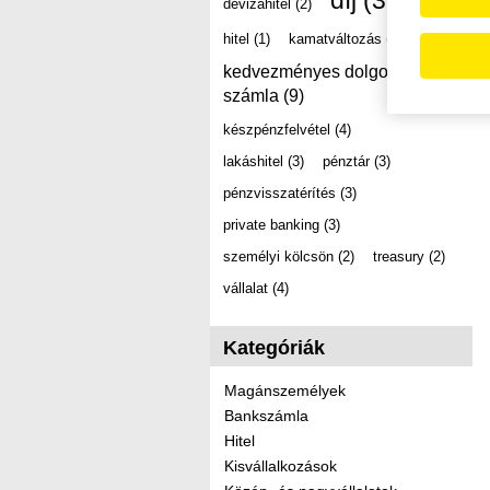
díj
(39)
devizahitel
(2)
hitel
(1)
kamatváltozás
(2)
kedvezményes dolgozói
számla
(9)
készpénzfelvétel
(4)
lakáshitel
(3)
pénztár
(3)
pénzvisszatérítés
(3)
private banking
(3)
személyi kölcsön
(2)
treasury
(2)
vállalat
(4)
Kategóriák
Magánszemélyek
Bankszámla
Hitel
Kisvállalkozások