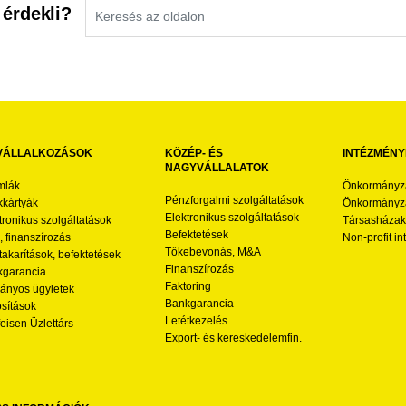
 érdekli?
VÁLLALKOZÁSOK
KÖZÉP- ÉS
INTÉZMÉNY
NAGYVÁLLALATOK
mlák
Önkormányz
Pénzforgalmi szolgáltatások
kártyák
Önkormányza
Elektronikus szolgáltatások
tronikus szolgáltatások
Társasházak
Befektetések
l, finanszírozás
Non-profit i
Tőkebevonás, M&A
akarítások, befektetések
Finanszírozás
garancia
Faktoring
nyos ügyletek
Bankgarancia
osítások
Letétkezelés
feisen Üzlettárs
Export- és kereskedelemfin.