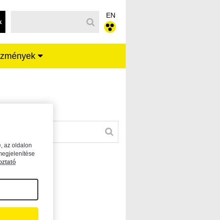
EN
k
ézmények
, az oldalon
megjelenítése
oztató