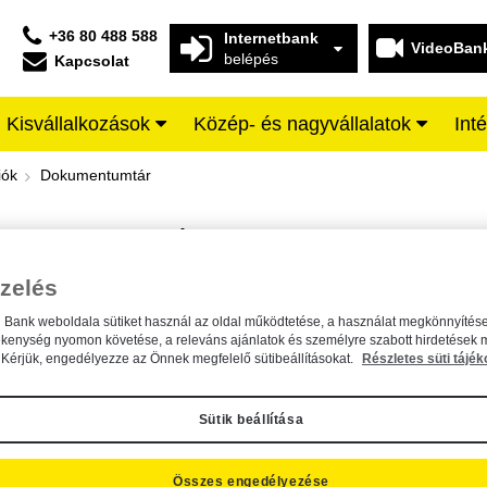
+36 80 488 588
Internetbank
VideoBan
belépés
Kapcsolat
Kisvállalkozások
Közép- és nagyvállalatok
Int
iffeisen BANK
iók
Dokumentumtár
DOKUMENTUMTÁR
Kereső sáv
zelés
n Bank weboldala sütiket használ az oldal működtetése, a használat megkönnyítése
A dokumentum kereséséhez kérjük, írja be a keresőszót a mezőbe.
ékenység nyomon követése, a releváns ajánlatok és személyre szabott hirdetések 
Kérjük, engedélyezze az Önnek megfelelő sütibeállításokat.
Részletes süti tájék
Sütik beállítása
Összes engedélyezése