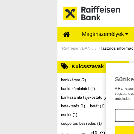
Ugrás a fő tartalomhoz
Magánszemélyek
Dokumentumtár - Ra
Raiffeisen BANK
Hasznos informác
Kulcsszavak
Sütike
bankkártya
(2)
bankszámlahitel
(2)
A Raiffeise
végzett tev
bankszámla tájékoztató
(2)
érdekében. 
befektetés
(1)
betét
(1)
csekk
(1)
csoportos beszedés
(1)