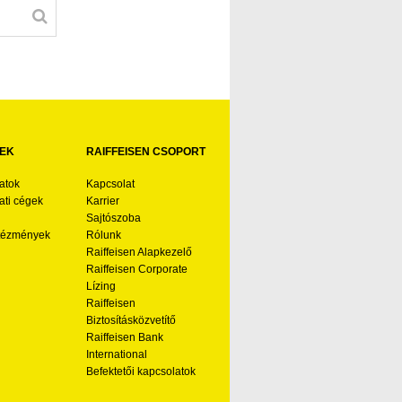
EK
RAIFFEISEN CSOPORT
atok
Kapcsolat
ti cégek
Karrier
Sajtószoba
ntézmények
Rólunk
Raiffeisen Alapkezelő
Raiffeisen Corporate
Lízing
Raiffeisen
Biztosításközvetítő
Raiffeisen Bank
International
Befektetői kapcsolatok