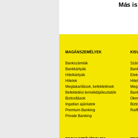
Más is
MAGÁNSZEMÉLYEK
KIS
Bankszámlák
Szá
Bankkártyák
Bank
Hitelkártyák
Elek
Hitelek
Hite
Megtakarítások, befektetések
Megt
Befektetési terméktájékoztatók
Bank
Biztosítások
Okmá
Ingatlan ajánlatok
Bizt
Premium Banking
Raif
Private Banking