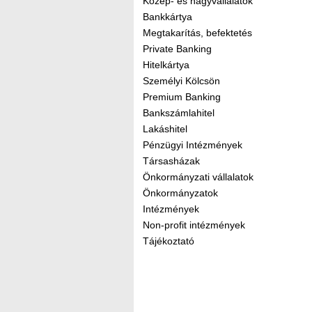
Közép- és nagyvállalatok
Bankkártya
Megtakarítás, befektetés
Private Banking
Hitelkártya
Személyi Kölcsön
Premium Banking
Bankszámlahitel
Lakáshitel
Pénzügyi Intézmények
Társasházak
Önkormányzati vállalatok
Önkormányzatok
Intézmények
Non-profit intézmények
Tájékoztató
Kereső sáv