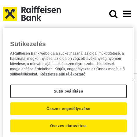
Ugrás a fő tartalomhoz
Dokumentumtár - Raiffeisen BANK
Raiffeisen BANK
Hasznos információk
Dokumentumtár
Sütikezelés
DOKUMENTUMTÁR
A Raiffeisen Bank weboldala sütiket használ az oldal működtetése, a
használat megkönnyítése, az oldalon végzett tevékenység nyomon
Kereső sáv
követése, a releváns ajánlatok és személyre szabott hirdetések
megjelenítése érdekében. Kérjük, engedélyezze az Önnek megfelelő
sütibeállításokat.
Részletes süti tájékoztató
A dokumentum kereséséhez kérjük, írja be a keresőszót a mezőbe.
Sütik beállítása
Kereső sáv
Más is érdekli?
Összes engedélyezése
Összes elutasítása