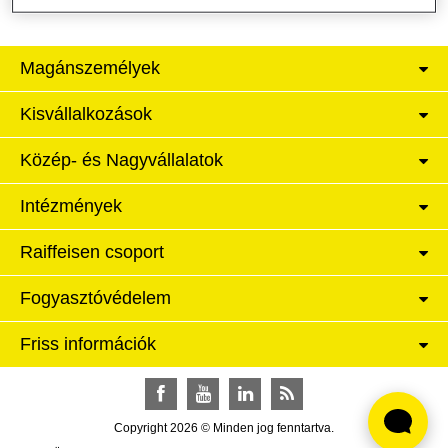
Magánszemélyek
Kisvállalkozások
Közép- és Nagyvállalatok
Intézmények
Raiffeisen csoport
Fogyasztóvédelem
Friss információk
Facebook
YouTube
LinkedIn
RSS
Copyright 2026 © Minden jog fenntartva.