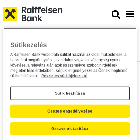
Ugrás a fő tartalomhoz
Dokumentumtár - Raiffeisen BANK
Raiffeisen BANK
Hasznos információk
Dokumentumtár
Sütikezelés
DOKUMENTUMTÁR
A Raiffeisen Bank weboldala sütiket használ az oldal működtetése, a
használat megkönnyítése, az oldalon végzett tevékenység nyomon
Kereső sáv
követése, a releváns ajánlatok és személyre szabott hirdetések
megjelenítése érdekében. Kérjük, engedélyezze az Önnek megfelelő
sütibeállításokat.
Részletes süti tájékoztató
A dokumentum kereséséhez kérjük, írja be a keresőszót a mezőbe.
Sütik beállítása
Kereső sáv
Más is érdekli?
Összes engedélyezése
Összes elutasítása