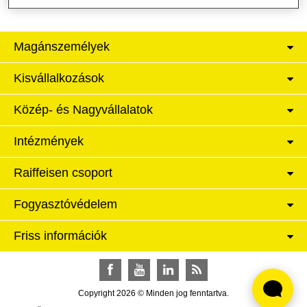
Magánszemélyek
Kisvállalkozások
Közép- és Nagyvállalatok
Intézmények
Raiffeisen csoport
Fogyasztóvédelem
Friss információk
Facebook
YouTube
LinkedIn
RSS
Copyright 2026 © Minden jog fenntartva.