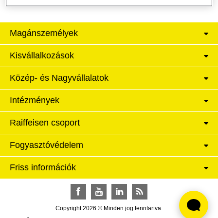
Magánszemélyek
Kisvállalkozások
Közép- és Nagyvállalatok
Intézmények
Raiffeisen csoport
Fogyasztóvédelem
Friss információk
Facebook
YouTube
LinkedIn
RSS
Copyright 2026 © Minden jog fenntartva.