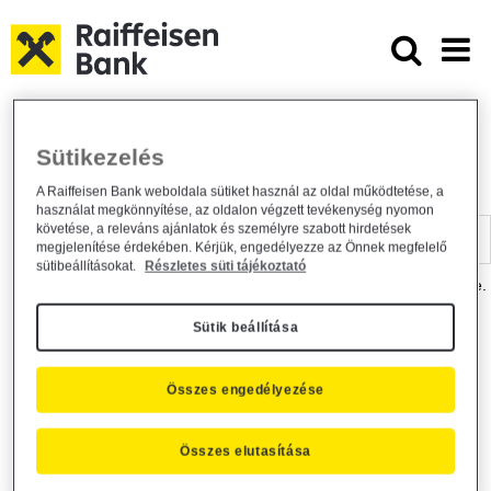
Ugrás a fő tartalomhoz
Dokumentumtár - Raiffeisen BANK
Raiffeisen BANK
Hasznos információk
Dokumentumtár
Sütikezelés
DOKUMENTUMTÁR
A Raiffeisen Bank weboldala sütiket használ az oldal működtetése, a
használat megkönnyítése, az oldalon végzett tevékenység nyomon
Kereső sáv
követése, a releváns ajánlatok és személyre szabott hirdetések
megjelenítése érdekében. Kérjük, engedélyezze az Önnek megfelelő
sütibeállításokat.
Részletes süti tájékoztató
A dokumentum kereséséhez kérjük, írja be a keresőszót a mezőbe.
Sütik beállítása
Kereső sáv
Más is érdekli?
Összes engedélyezése
Összes elutasítása