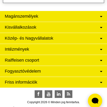
Magánszemélyek
Kisvállalkozások
Közép- és Nagyvállalatok
Intézmények
Raiffeisen csoport
Fogyasztóvédelem
Friss információk
Facebook
YouTube
LinkedIn
RSS
Copyright 2026 © Minden jog fenntartva.