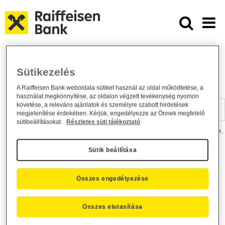
Ugrás a fő tartalomhoz
Dokumentumtár - Raiffeisen BANK
Raiffeisen BANK
Hasznos információk
Dokumentumtár
Sütikezelés
DOKUMENTUMTÁR
A Raiffeisen Bank weboldala sütiket használ az oldal működtetése, a
használat megkönnyítése, az oldalon végzett tevékenység nyomon
Kereső sáv
követése, a releváns ajánlatok és személyre szabott hirdetések
megjelenítése érdekében. Kérjük, engedélyezze az Önnek megfelelő
sütibeállításokat.
Részletes süti tájékoztató
A dokumentum kereséséhez kérjük, írja be a keresőszót a mezőbe.
Sütik beállítása
Kereső sáv
Más is érdekli?
Összes engedélyezése
Összes elutasítása