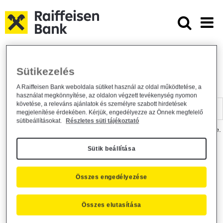
Ugrás a fő tartalomhoz
Dokumentumtár - Raiffeisen BANK
Raiffeisen BANK
Hasznos információk
Dokumentumtár
Sütikezelés
DOKUMENTUMTÁR
A Raiffeisen Bank weboldala sütiket használ az oldal működtetése, a
használat megkönnyítése, az oldalon végzett tevékenység nyomon
Kereső sáv
követése, a releváns ajánlatok és személyre szabott hirdetések
megjelenítése érdekében. Kérjük, engedélyezze az Önnek megfelelő
sütibeállításokat.
Részletes süti tájékoztató
A dokumentum kereséséhez kérjük, írja be a keresőszót a mezőbe.
Sütik beállítása
Kereső sáv
Más is érdekli?
Összes engedélyezése
Összes elutasítása