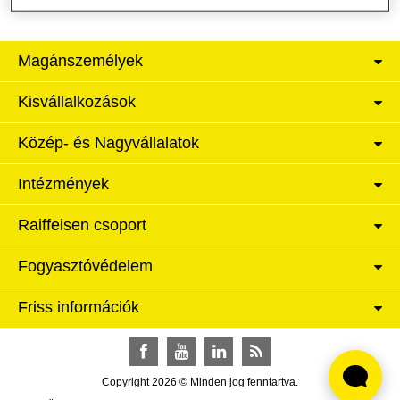
Magánszemélyek
Kisvállalkozások
Közép- és Nagyvállalatok
Intézmények
Raiffeisen csoport
Fogyasztóvédelem
Friss információk
Facebook
YouTube
LinkedIn
RSS
Copyright 2026 © Minden jog fenntartva.