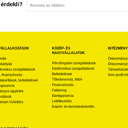
 érdekli?
VÁLLALKOZÁSOK
KÖZÉP- ÉS
INTÉZMÉNY
NAGYVÁLLALATOK
mlák
Önkormányz
Pénzforgalmi szolgáltatások
kártyák
Önkormányza
Elektronikus szolgáltatások
tronikus szolgáltatások
Társasházak
Befektetések
l, finanszírozás
Non-profit i
Tőkebevonás, M&A
akarítások, befektetések
Finanszírozás
garancia
Faktoring
nyos ügyletek
Bankgarancia
osítások
Letétkezelés
feisen Üzlettárs
Export- és kereskedelemfin.