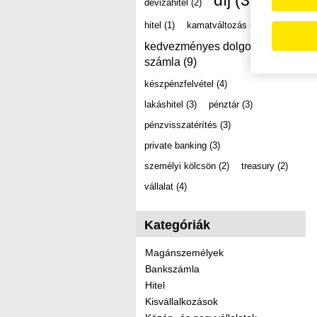
díj
(39)
devizahitel
(2)
hitel
(1)
kamatváltozás
(2)
kedvezményes dolgozói
számla
(9)
készpénzfelvétel
(4)
lakáshitel
(3)
pénztár
(3)
pénzvisszatérítés
(3)
private banking
(3)
személyi kölcsön
(2)
treasury
(2)
vállalat
(4)
Kategóriák
Magánszemélyek
Bankszámla
Hitel
Kisvállalkozások