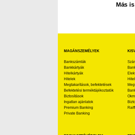
Más is
MAGÁNSZEMÉLYEK
KIS
Bankszámlák
Szá
Bankkártyák
Bank
Hitelkártyák
Elek
Hitelek
Hite
Megtakarítások, befektetések
Megt
Befektetési terméktájékoztatók
Bank
Biztosítások
Okmá
Ingatlan ajánlatok
Bizt
Premium Banking
Raif
Private Banking