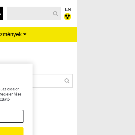
EN
k
ézmények
, az oldalon
megjelenítése
oztató