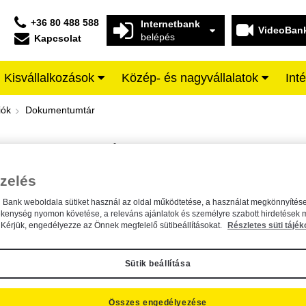
+36 80 488 588
Internetbank
VideoBan
belépés
Kapcsolat
Kisvállalkozások
Közép- és nagyvállalatok
Int
iffeisen BANK
iók
Dokumentumtár
DOKUMENTUMTÁR
Kereső sáv
zelés
n Bank weboldala sütiket használ az oldal működtetése, a használat megkönnyítése
A dokumentum kereséséhez kérjük, írja be a keresőszót a mezőbe.
ékenység nyomon követése, a releváns ajánlatok és személyre szabott hirdetések 
Kérjük, engedélyezze az Önnek megfelelő sütibeállításokat.
Részletes süti tájék
Sütik beállítása
Összes engedélyezése