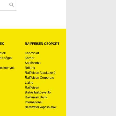
EK
RAIFFEISEN CSOPORT
atok
Kapcsolat
ti cégek
Karrier
Sajtószoba
ntézmények
Rólunk
Raiffeisen Alapkezelő
Raiffeisen Corporate
Lízing
Raiffeisen
Biztosításközvetítő
Raiffeisen Bank
International
Befektetői kapcsolatok