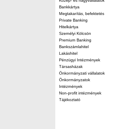
Közép- és nagyvállalatok
Bankkártya
Megtakarítás, befektetés
Private Banking
Hitelkártya
Személyi Kölcsön
Premium Banking
Bankszámlahitel
Lakáshitel
Pénzügyi Intézmények
Társasházak
Önkormányzati vállalatok
Önkormányzatok
Intézmények
Non-profit intézmények
Tájékoztató
Kereső sáv