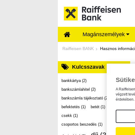
Ugrás a fő tartalomhoz
Magánszemélyek
Dokumentumtár - Ra
Raiffeisen BANK
Hasznos informác
Kulcsszavak
Sütike
bankkártya
(2)
bankszámlahitel
(2)
A Raiffeise
végzett tev
bankszámla tájékoztató
(2)
érdekében. 
befektetés
(1)
betét
(1)
csekk
(1)
csoportos beszedés
(1)