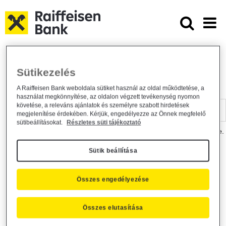
Ugrás a fő tartalomhoz
Dokumentumtár - Raiffeisen BANK
Raiffeisen BANK
Hasznos információk
Dokumentumtár
Sütikezelés
DOKUMENTUMTÁR
A Raiffeisen Bank weboldala sütiket használ az oldal működtetése, a
használat megkönnyítése, az oldalon végzett tevékenység nyomon
Kereső sáv
követése, a releváns ajánlatok és személyre szabott hirdetések
megjelenítése érdekében. Kérjük, engedélyezze az Önnek megfelelő
sütibeállításokat.
Részletes süti tájékoztató
A dokumentum kereséséhez kérjük, írja be a keresőszót a mezőbe.
Sütik beállítása
Kereső sáv
Más is érdekli?
Összes engedélyezése
Összes elutasítása