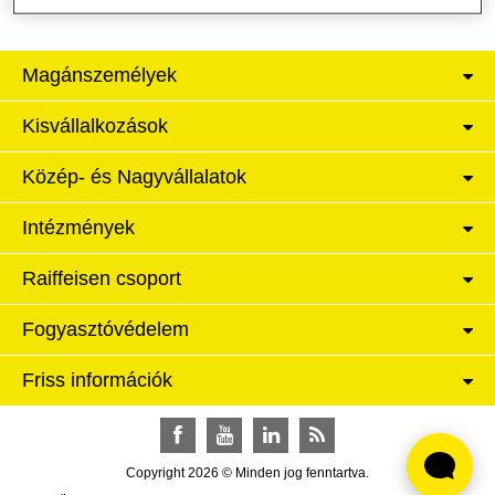
Magánszemélyek
Kisvállalkozások
Közép- és Nagyvállalatok
Intézmények
Raiffeisen csoport
Fogyasztóvédelem
Friss információk
Facebook
YouTube
LinkedIn
RSS
Copyright 2026 © Minden jog fenntartva.