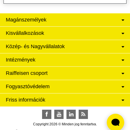
Magánszemélyek
Kisvállalkozások
Közép- és Nagyvállalatok
Intézmények
Raiffeisen csoport
Fogyasztóvédelem
Friss információk
Facebook
YouTube
LinkedIn
RSS
Copyright 2026 © Minden jog fenntartva.