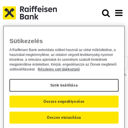
Ugrás a fő tartalomhoz
Dokumentumtár - Raiffeisen BANK
Raiffeisen BANK
Hasznos információk
Dokumentumtár
Sütikezelés
DOKUMENTUMTÁR
A Raiffeisen Bank weboldala sütiket használ az oldal működtetése, a
használat megkönnyítése, az oldalon végzett tevékenység nyomon
Kereső sáv
követése, a releváns ajánlatok és személyre szabott hirdetések
megjelenítése érdekében. Kérjük, engedélyezze az Önnek megfelelő
sütibeállításokat.
Részletes süti tájékoztató
A dokumentum kereséséhez kérjük, írja be a keresőszót a mezőbe.
Sütik beállítása
Kereső sáv
Más is érdekli?
Összes engedélyezése
Összes elutasítása