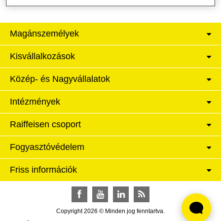
Magánszemélyek
Kisvállalkozások
Közép- és Nagyvállalatok
Intézmények
Raiffeisen csoport
Fogyasztóvédelem
Friss információk
Facebook
YouTube
LinkedIn
RSS
Copyright 2026 © Minden jog fenntartva.