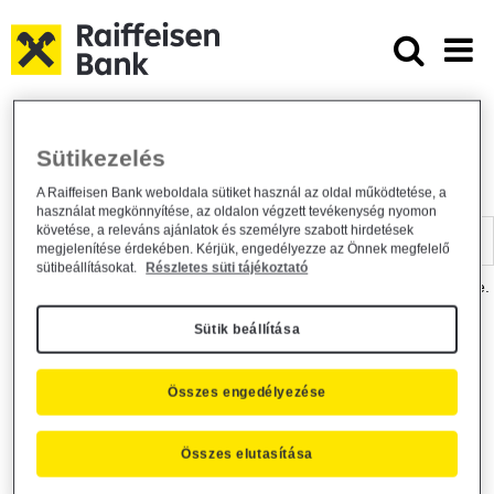
Ugrás a fő tartalomhoz
Dokumentumtár - Raiffeisen BANK
Raiffeisen BANK
Hasznos információk
Dokumentumtár
Sütikezelés
DOKUMENTUMTÁR
A Raiffeisen Bank weboldala sütiket használ az oldal működtetése, a
használat megkönnyítése, az oldalon végzett tevékenység nyomon
Kereső sáv
követése, a releváns ajánlatok és személyre szabott hirdetések
megjelenítése érdekében. Kérjük, engedélyezze az Önnek megfelelő
sütibeállításokat.
Részletes süti tájékoztató
A dokumentum kereséséhez kérjük, írja be a keresőszót a mezőbe.
Sütik beállítása
Kereső sáv
Más is érdekli?
Összes engedélyezése
Összes elutasítása