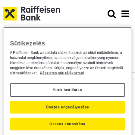
Ugrás a fő tartalomhoz
Dokumentumtár - Raiffeisen BANK
Raiffeisen BANK
Hasznos információk
Dokumentumtár
Sütikezelés
DOKUMENTUMTÁR
A Raiffeisen Bank weboldala sütiket használ az oldal működtetése, a
használat megkönnyítése, az oldalon végzett tevékenység nyomon
Kereső sáv
követése, a releváns ajánlatok és személyre szabott hirdetések
megjelenítése érdekében. Kérjük, engedélyezze az Önnek megfelelő
sütibeállításokat.
Részletes süti tájékoztató
A dokumentum kereséséhez kérjük, írja be a keresőszót a mezőbe.
Sütik beállítása
Kereső sáv
Más is érdekli?
Összes engedélyezése
Összes elutasítása