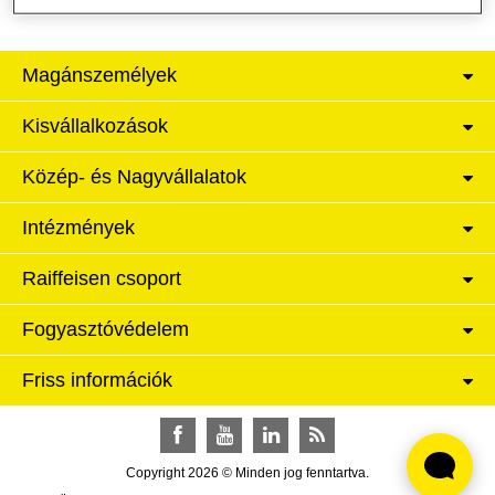
Magánszemélyek
Kisvállalkozások
Közép- és Nagyvállalatok
Intézmények
Raiffeisen csoport
Fogyasztóvédelem
Friss információk
Facebook
YouTube
LinkedIn
RSS
Copyright 2026 © Minden jog fenntartva.