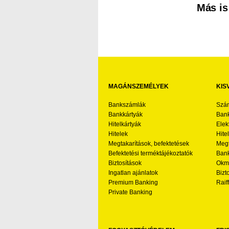
Más is
MAGÁNSZEMÉLYEK
KIS
Bankszámlák
Szá
Bankkártyák
Bank
Hitelkártyák
Elek
Hitelek
Hite
Megtakarítások, befektetések
Megt
Befektetési terméktájékoztatók
Bank
Biztosítások
Okmá
Ingatlan ajánlatok
Bizt
Premium Banking
Raif
Private Banking