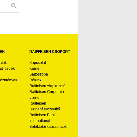
EK
RAIFFEISEN CSOPORT
atok
Kapcsolat
ti cégek
Karrier
Sajtószoba
ntézmények
Rólunk
Raiffeisen Alapkezelő
Raiffeisen Corporate
Lízing
Raiffeisen
Biztosításközvetítő
Raiffeisen Bank
International
Befektetői kapcsolatok