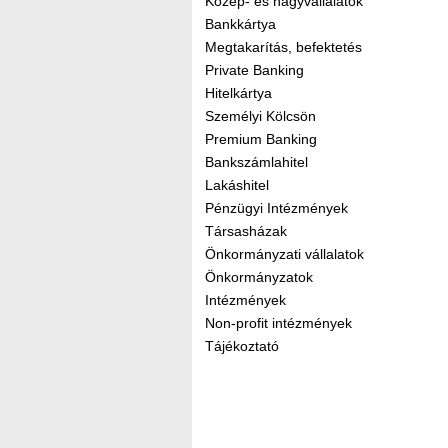
Közép- és nagyvállalatok
Bankkártya
Megtakarítás, befektetés
Private Banking
Hitelkártya
Személyi Kölcsön
Premium Banking
Bankszámlahitel
Lakáshitel
Pénzügyi Intézmények
Társasházak
Önkormányzati vállalatok
Önkormányzatok
Intézmények
Non-profit intézmények
Tájékoztató
Kereső sáv