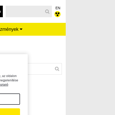
EN
k
ézmények
, az oldalon
megjelenítése
oztató