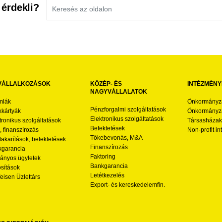
 érdekli?
VÁLLALKOZÁSOK
KÖZÉP- ÉS
INTÉZMÉNY
NAGYVÁLLALATOK
mlák
Önkormányz
Pénzforgalmi szolgáltatások
kártyák
Önkormányza
Elektronikus szolgáltatások
tronikus szolgáltatások
Társasházak
Befektetések
l, finanszírozás
Non-profit i
Tőkebevonás, M&A
akarítások, befektetések
Finanszírozás
garancia
Faktoring
nyos ügyletek
Bankgarancia
osítások
Letétkezelés
feisen Üzlettárs
Export- és kereskedelemfin.