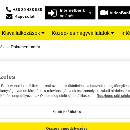
+36 80 488 588
Internetbank
VideoBan
belépés
Kapcsolat
Kisvállalkozások
Közép- és nagyvállalatok
Int
iffeisen BANK
iók
Dokumentumtár
DOKUMENTUMTÁR
Kereső sáv
zelés
n Bank weboldala sütiket használ az oldal működtetése, a használat megkönnyítése
A dokumentum kereséséhez kérjük, írja be a keresőszót a mezőbe.
ékenység nyomon követése, a releváns ajánlatok és személyre szabott hirdetések 
Kérjük, engedélyezze az Önnek megfelelő sütibeállításokat.
Részletes süti tájék
Sütik beállítása
Összes engedélyezése