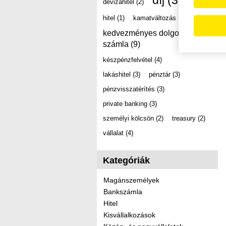
díj
(39)
devizahitel
(2)
hitel
(1)
kamatváltozás
(2)
kedvezményes dolgozói
számla
(9)
készpénzfelvétel
(4)
lakáshitel
(3)
pénztár
(3)
pénzvisszatérítés
(3)
private banking
(3)
személyi kölcsön
(2)
treasury
(2)
vállalat
(4)
Kategóriák
Magánszemélyek
Bankszámla
Hitel
Kisvállalkozások