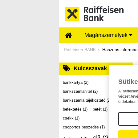
Ugrás a fő tartalomhoz
Magánszemélyek
Dokumentumtár - Ra
Raiffeisen BANK
Hasznos informác
Kulcsszavak
Sütike
bankkártya
(2)
bankszámlahitel
(2)
A Raiffeise
végzett tev
bankszámla tájékoztató
(2)
érdekében. 
befektetés
(1)
betét
(1)
csekk
(1)
csoportos beszedés
(1)