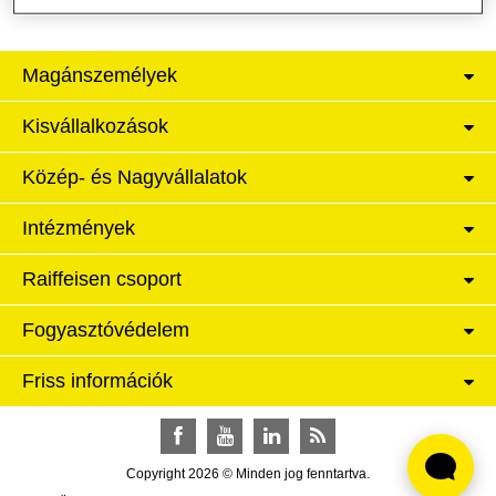
Magánszemélyek
Kisvállalkozások
Közép- és Nagyvállalatok
Intézmények
Raiffeisen csoport
Fogyasztóvédelem
Friss információk
Facebook
YouTube
LinkedIn
RSS
Copyright 2026 © Minden jog fenntartva.