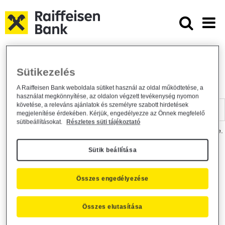
Ugrás a fő tartalomhoz
Dokumentumtár - Raiffeisen BANK
Raiffeisen BANK
Hasznos információk
Dokumentumtár
Sütikezelés
DOKUMENTUMTÁR
A Raiffeisen Bank weboldala sütiket használ az oldal működtetése, a
használat megkönnyítése, az oldalon végzett tevékenység nyomon
Kereső sáv
követése, a releváns ajánlatok és személyre szabott hirdetések
megjelenítése érdekében. Kérjük, engedélyezze az Önnek megfelelő
sütibeállításokat.
Részletes süti tájékoztató
A dokumentum kereséséhez kérjük, írja be a keresőszót a mezőbe.
Sütik beállítása
Kereső sáv
Más is érdekli?
Összes engedélyezése
Összes elutasítása