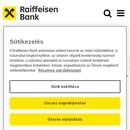
Ugrás a fő tartalomhoz
Dokumentumtár - Raiffeisen BANK
Raiffeisen BANK
Hasznos információk
Dokumentumtár
Sütikezelés
DOKUMENTUMTÁR
A Raiffeisen Bank weboldala sütiket használ az oldal működtetése, a
használat megkönnyítése, az oldalon végzett tevékenység nyomon
Kereső sáv
követése, a releváns ajánlatok és személyre szabott hirdetések
megjelenítése érdekében. Kérjük, engedélyezze az Önnek megfelelő
sütibeállításokat.
Részletes süti tájékoztató
A dokumentum kereséséhez kérjük, írja be a keresőszót a mezőbe.
Sütik beállítása
Kereső sáv
Más is érdekli?
Összes engedélyezése
Összes elutasítása