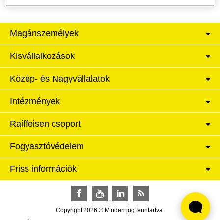
Magánszemélyek
Kisvállalkozások
Közép- és Nagyvállalatok
Intézmények
Raiffeisen csoport
Fogyasztóvédelem
Friss információk
Facebook
YouTube
LinkedIn
RSS
Copyright 2026 © Minden jog fenntartva.