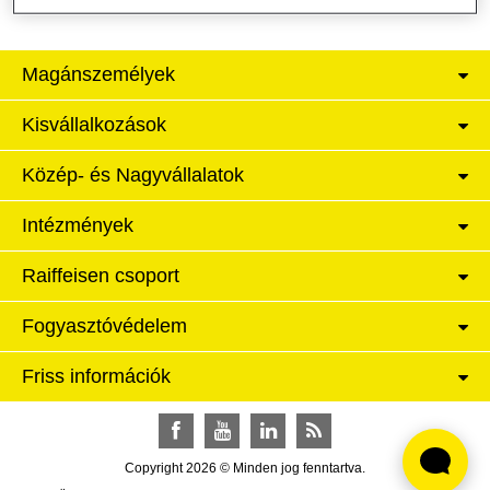
Magánszemélyek
Kisvállalkozások
Közép- és Nagyvállalatok
Intézmények
Raiffeisen csoport
Fogyasztóvédelem
Friss információk
Facebook
YouTube
LinkedIn
RSS
Copyright 2026 © Minden jog fenntartva.