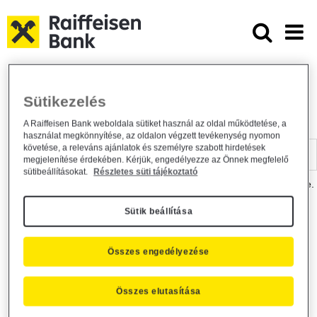
Ugrás a fő tartalomhoz
Dokumentumtár - Raiffeisen BANK
Raiffeisen BANK
Hasznos információk
Dokumentumtár
Sütikezelés
DOKUMENTUMTÁR
A Raiffeisen Bank weboldala sütiket használ az oldal működtetése, a
használat megkönnyítése, az oldalon végzett tevékenység nyomon
Kereső sáv
követése, a releváns ajánlatok és személyre szabott hirdetések
megjelenítése érdekében. Kérjük, engedélyezze az Önnek megfelelő
sütibeállításokat.
Részletes süti tájékoztató
A dokumentum kereséséhez kérjük, írja be a keresőszót a mezőbe.
Sütik beállítása
Kereső sáv
Más is érdekli?
Összes engedélyezése
Összes elutasítása