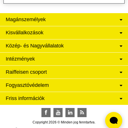
Magánszemélyek
Kisvállalkozások
Közép- és Nagyvállalatok
Intézmények
Raiffeisen csoport
Fogyasztóvédelem
Friss információk
Facebook
YouTube
LinkedIn
RSS
Copyright 2026 © Minden jog fenntartva.