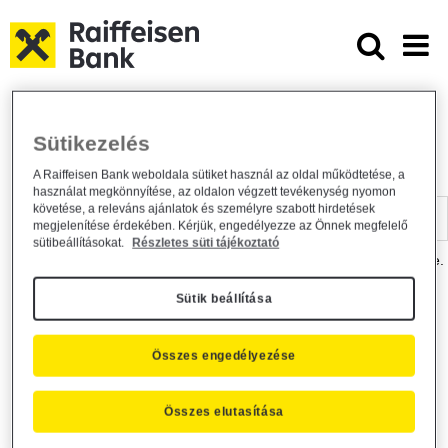
Ugrás a fő tartalomhoz
Dokumentumtár - Raiffeisen BANK
Raiffeisen BANK
Hasznos információk
Dokumentumtár
Sütikezelés
DOKUMENTUMTÁR
A Raiffeisen Bank weboldala sütiket használ az oldal működtetése, a
használat megkönnyítése, az oldalon végzett tevékenység nyomon
Kereső sáv
követése, a releváns ajánlatok és személyre szabott hirdetések
megjelenítése érdekében. Kérjük, engedélyezze az Önnek megfelelő
sütibeállításokat.
Részletes süti tájékoztató
A dokumentum kereséséhez kérjük, írja be a keresőszót a mezőbe.
Sütik beállítása
Kereső sáv
Más is érdekli?
Összes engedélyezése
Összes elutasítása