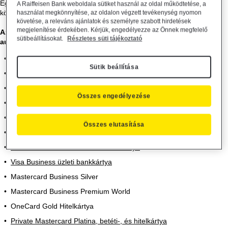
Egyes bankkártyákhoz automatikusan jár, másokhoz opcionálisan
A Raiffeisen Bank weboldala sütiket használ az oldal működtetése, a
köthető utasbiztosítás magánszemélyek részére, határozatlan időre.
használat megkönnyítése, az oldalon végzett tevékenység nyomon
követése, a releváns ajánlatok és személyre szabott hirdetések
megjelenítése érdekében. Kérjük, engedélyezze az Önnek megfelelő
Az alábbi Raiffeisen bank-, és hitelkártyák éves díja
sütibeállításokat.
Részletes süti tájékoztató
automatikusan tartalmazza az utasbiztosítást:
Visa Platinum
Sütik beállítása
Visa Infinite
Visa Business Gold
Összes engedélyezése
MasterCard Gold betéti kártya
Visa Gold dombornyomott betéti kártya
Összes elutasítása
Mastercard Premium Gold bankkártya
Mastercard Premium Platina bankkártya
Visa Business üzleti bankkártya
Mastercard Business Silver
Mastercard Business Premium World
OneCard Gold Hitelkártya
Private Mastercard Platina, betéti-, és hitelkártya