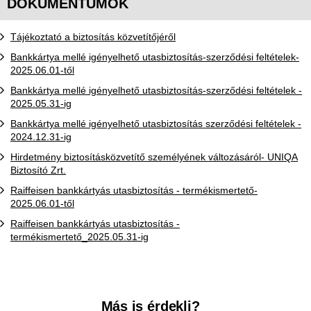
DOKUMENTUMOK
Tájékoztató a biztosítás közvetítőjéről
Bankkártya mellé igényelhető utasbiztosítás-szerződési feltételek-
2025.06.01-től
Bankkártya mellé igényelhető utasbiztosítás-szerződési feltételek -
2025.05.31-ig
Bankkártya mellé igényelhető utasbiztosítás szerződési feltételek -
2024.12.31-ig
Hirdetmény biztosításközvetítő személyének változásáról- UNIQA
Biztosító Zrt.
Raiffeisen bankkártyás utasbiztosítás - termékismertető-
2025.06.01-től
Raiffeisen bankkártyás utasbiztosítás -
termékismertető_2025.05.31-ig
Kereső sáv
Más is érdekli?