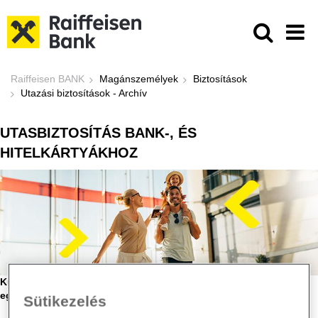
Ugrás a fő tartalomhoz
Utazási biztosítások - Raiffeisen B
Raiffeisen BANK
Magánszemélyek
Biztosítások
Utazási biztosítások - Archív
UTASBIZTOSÍTÁS BANK-, ÉS
HITELKÁRTYÁKHOZ
Külföldi utazás utasbiztosítással, külön biztosítási díj nélkül,
egyszerű igényléssel!
Sütikezelés