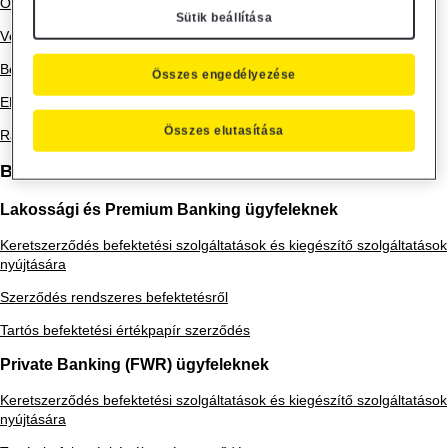
Összeférhetetlenségi politika
Sütik beállítása
Végrehajtási Politika
Befektetési tájékoztató, MiFID
Összes engedélyezése
EMIR - Kötelezettségek derivatív ügyletekhez
Összes elutasítása
Raiffeisen Bank Zrt. Panaszkezelési Szabályzat
Befektetési szerződések
Lakossági és Premium Banking ügyfeleknek
Keretszerződés befektetési szolgáltatások és kiegészítő szolgáltatások
nyújtására
Szerződés rendszeres befektetésről
Tartós befektetési értékpapír szerződés
Private Banking (FWR) ügyfeleknek
Keretszerződés befektetési szolgáltatások és kiegészítő szolgáltatások
nyújtására