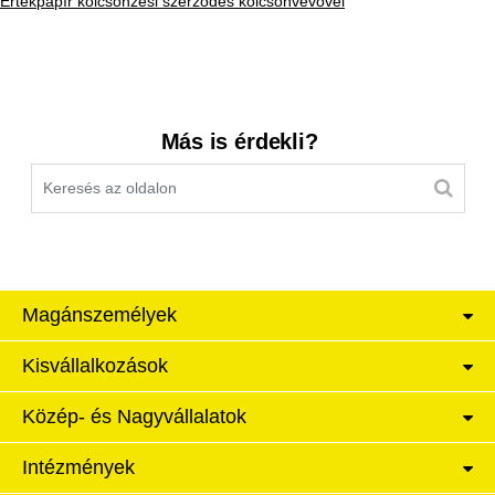
Értékpapír kölcsönzési szerződés kölcsönvevővel
Kereső sáv
Más is érdekli?
Magánszemélyek
Kisvállalkozások
Közép- és Nagyvállalatok
Intézmények