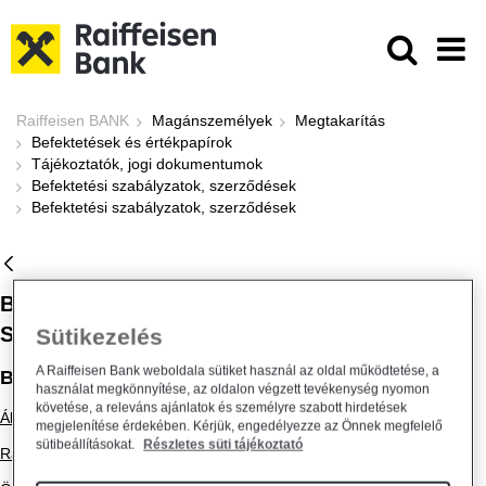
Ugrás a fő tartalomhoz
Befektetési szabályzatok, szerződé
Raiffeisen BANK
Magánszemélyek
Megtakarítás
Befektetések és értékpapírok
Tájékoztatók, jogi dokumentumok
Befektetési szabályzatok, szerződések
Befektetési szabályzatok, szerződések
BEFEKTETÉSI SZABÁLYZATOK,
SZERZŐDÉSEK
Sütikezelés
A Raiffeisen Bank weboldala sütiket használ az oldal működtetése, a
Befektetési szabályzatok, tájékoztatók
használat megkönnyítése, az oldalon végzett tevékenység nyomon
követése, a releváns ajánlatok és személyre szabott hirdetések
Általános Üzleti Feltételek
megjelenítése érdekében. Kérjük, engedélyezze az Önnek megfelelő
sütibeállításokat.
Részletes süti tájékoztató
Raiffeisen Bank Zrt. Befektetési Szolgáltatási Üzletszabályzat