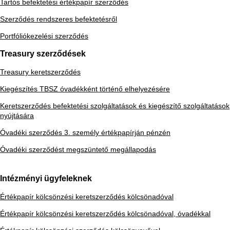
Tartós befektetési értékpapír szerződés
Szerződés rendszeres befektetésről
Portfóliókezelési szerződés
Treasury szerződések
Treasury keretszerződés
Kiegészítés TBSZ óvadékként történő elhelyezésére
Keretszerződés befektetési szolgáltatások és kiegészítő szolgáltatások
nyújtására
Óvadéki szerződés 3. személy értékpapírján pénzén
Óvadéki szerződést megszüntető megállapodás
Intézményi ügyfeleknek
Értékpapír kölcsönzési keretszerződés kölcsönadóval
Értékpapír kölcsönzési keretszerződés kölcsönadóval, óvadékkal