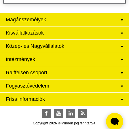
Magánszemélyek
Kisvállalkozások
Közép- és Nagyvállalatok
Intézmények
Raiffeisen csoport
Fogyasztóvédelem
Friss információk
Facebook
YouTube
LinkedIn
RSS
Copyright 2026 © Minden jog fenntartva.