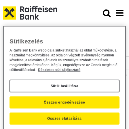
Ugrás a fő tartalomhoz
Dokumentumtár - Raiffeisen BANK
Raiffeisen BANK
Hasznos információk
Dokumentumtár
Sütikezelés
DOKUMENTUMTÁR
A Raiffeisen Bank weboldala sütiket használ az oldal működtetése, a
használat megkönnyítése, az oldalon végzett tevékenység nyomon
Kereső sáv
követése, a releváns ajánlatok és személyre szabott hirdetések
megjelenítése érdekében. Kérjük, engedélyezze az Önnek megfelelő
sütibeállításokat.
Részletes süti tájékoztató
A dokumentum kereséséhez kérjük, írja be a keresőszót a mezőbe.
Sütik beállítása
Kereső sáv
Más is érdekli?
Összes engedélyezése
Összes elutasítása