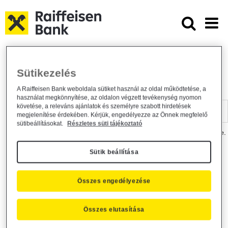
Ugrás a fő tartalomhoz
Dokumentumtár - Raiffeisen BANK
Raiffeisen BANK
Hasznos információk
Dokumentumtár
Sütikezelés
DOKUMENTUMTÁR
A Raiffeisen Bank weboldala sütiket használ az oldal működtetése, a
használat megkönnyítése, az oldalon végzett tevékenység nyomon
Kereső sáv
követése, a releváns ajánlatok és személyre szabott hirdetések
megjelenítése érdekében. Kérjük, engedélyezze az Önnek megfelelő
sütibeállításokat.
Részletes süti tájékoztató
A dokumentum kereséséhez kérjük, írja be a keresőszót a mezőbe.
Sütik beállítása
Kereső sáv
Más is érdekli?
Összes engedélyezése
Összes elutasítása