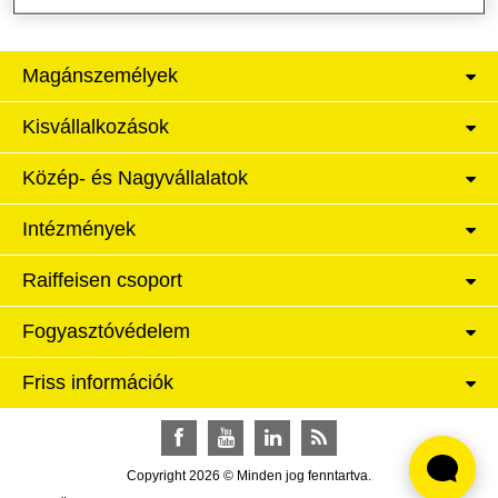
Magánszemélyek
Kisvállalkozások
Közép- és Nagyvállalatok
Intézmények
Raiffeisen csoport
Fogyasztóvédelem
Friss információk
Facebook
YouTube
LinkedIn
RSS
Copyright 2026 © Minden jog fenntartva.