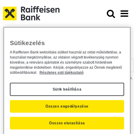
Ugrás a fő tartalomhoz
Dokumentumtár - Raiffeisen BANK
Raiffeisen BANK
Hasznos információk
Dokumentumtár
Sütikezelés
DOKUMENTUMTÁR
A Raiffeisen Bank weboldala sütiket használ az oldal működtetése, a
használat megkönnyítése, az oldalon végzett tevékenység nyomon
Kereső sáv
követése, a releváns ajánlatok és személyre szabott hirdetések
megjelenítése érdekében. Kérjük, engedélyezze az Önnek megfelelő
sütibeállításokat.
Részletes süti tájékoztató
A dokumentum kereséséhez kérjük, írja be a keresőszót a mezőbe.
Sütik beállítása
Kereső sáv
Más is érdekli?
Összes engedélyezése
Összes elutasítása