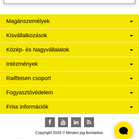
Magánszemélyek
Kisvállalkozások
Közép- és Nagyvállalatok
Intézmények
Raiffeisen csoport
Fogyasztóvédelem
Friss információk
Facebook
YouTube
LinkedIn
RSS
Copyright 2026 © Minden jog fenntartva.