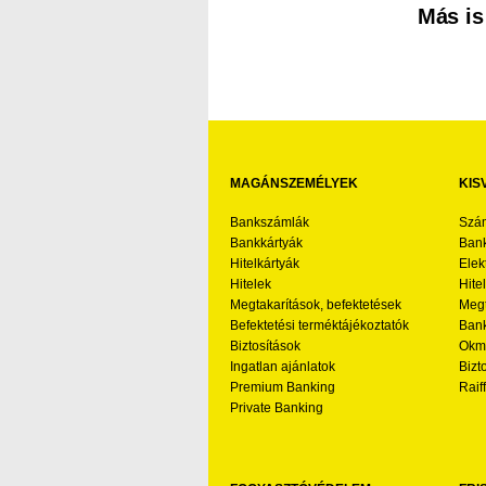
Más is
MAGÁNSZEMÉLYEK
KIS
Bankszámlák
Szá
Bankkártyák
Bank
Hitelkártyák
Elek
Hitelek
Hite
Megtakarítások, befektetések
Megt
Befektetési terméktájékoztatók
Bank
Biztosítások
Okmá
Ingatlan ajánlatok
Bizt
Premium Banking
Raif
Private Banking