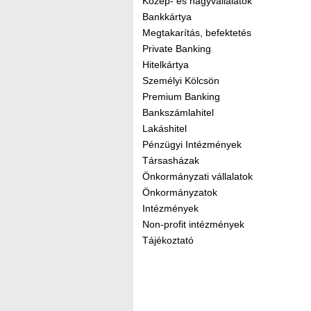
Közép- és nagyvállalatok
Bankkártya
Megtakarítás, befektetés
Private Banking
Hitelkártya
Személyi Kölcsön
Premium Banking
Bankszámlahitel
Lakáshitel
Pénzügyi Intézmények
Társasházak
Önkormányzati vállalatok
Önkormányzatok
Intézmények
Non-profit intézmények
Tájékoztató
Kereső sáv