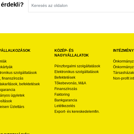
 érdekli?
VÁLLALKOZÁSOK
KÖZÉP- ÉS
INTÉZMÉNY
NAGYVÁLLALATOK
mlák
Önkormányz
Pénzforgalmi szolgáltatások
kártyák
Önkormányza
Elektronikus szolgáltatások
tronikus szolgáltatások
Társasházak
Befektetések
l, finanszírozás
Non-profit i
Tőkebevonás, M&A
akarítások, befektetések
Finanszírozás
garancia
Faktoring
nyos ügyletek
Bankgarancia
osítások
Letétkezelés
feisen Üzlettárs
Export- és kereskedelemfin.