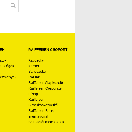
EK
RAIFFEISEN CSOPORT
atok
Kapcsolat
ti cégek
Karrier
Sajtószoba
ntézmények
Rólunk
Raiffeisen Alapkezelő
Raiffeisen Corporate
Lízing
Raiffeisen
Biztosításközvetítő
Raiffeisen Bank
International
Befektetői kapcsolatok