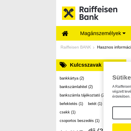
Ugrás a fő tartalomhoz
Magánszemélyek
Dokumentumtár - Ra
Raiffeisen BANK
Hasznos informác
Kulcsszavak
Sütike
bankkártya
(2)
bankszámlahitel
(2)
A Raiffeise
végzett tev
bankszámla tájékoztató
(2)
érdekében. 
befektetés
(1)
betét
(1)
csekk
(1)
csoportos beszedés
(1)