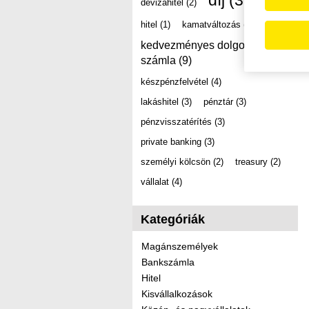
díj
(39)
devizahitel
(2)
hitel
(1)
kamatváltozás
(2)
kedvezményes dolgozói
számla
(9)
készpénzfelvétel
(4)
lakáshitel
(3)
pénztár
(3)
pénzvisszatérítés
(3)
private banking
(3)
személyi kölcsön
(2)
treasury
(2)
vállalat
(4)
Kategóriák
Magánszemélyek
Bankszámla
Hitel
Kisvállalkozások