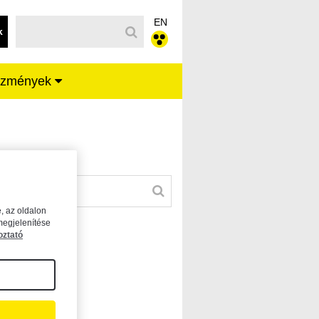
EN
k
ézmények
, az oldalon
megjelenítése
oztató