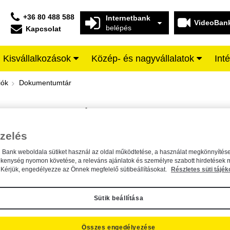
+36 80 488 588
Internetbank
VideoBan
belépés
Kapcsolat
Kisvállalkozások
Közép- és nagyvállalatok
Int
iffeisen BANK
iók
Dokumentumtár
DOKUMENTUMTÁR
Kereső sáv
zelés
n Bank weboldala sütiket használ az oldal működtetése, a használat megkönnyítése
A dokumentum kereséséhez kérjük, írja be a keresőszót a mezőbe.
ékenység nyomon követése, a releváns ajánlatok és személyre szabott hirdetések 
Kérjük, engedélyezze az Önnek megfelelő sütibeállításokat.
Részletes süti tájék
Sütik beállítása
Összes engedélyezése