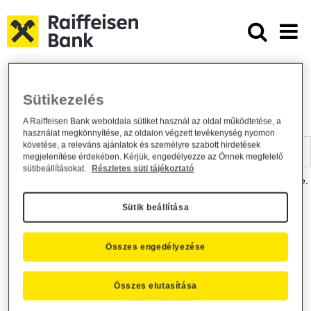
Ugrás a fő tartalomhoz
Dokumentumtár - Raiffeisen BANK
Raiffeisen BANK
Hasznos információk
Dokumentumtár
Sütikezelés
DOKUMENTUMTÁR
A Raiffeisen Bank weboldala sütiket használ az oldal működtetése, a
használat megkönnyítése, az oldalon végzett tevékenység nyomon
Kereső sáv
követése, a releváns ajánlatok és személyre szabott hirdetések
megjelenítése érdekében. Kérjük, engedélyezze az Önnek megfelelő
sütibeállításokat.
Részletes süti tájékoztató
A dokumentum kereséséhez kérjük, írja be a keresőszót a mezőbe.
Sütik beállítása
Kereső sáv
Más is érdekli?
Összes engedélyezése
Összes elutasítása