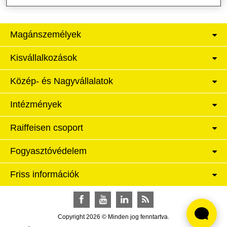
Magánszemélyek
Kisvállalkozások
Közép- és Nagyvállalatok
Intézmények
Raiffeisen csoport
Fogyasztóvédelem
Friss információk
Facebook
YouTube
LinkedIn
RSS
Copyright 2026 © Minden jog fenntartva.