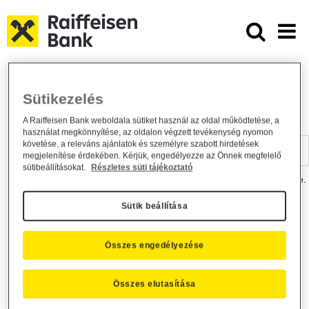
Ugrás a fő tartalomhoz
Dokumentumtár - Raiffeisen BANK
Raiffeisen BANK
Hasznos információk
Dokumentumtár
Sütikezelés
DOKUMENTUMTÁR
A Raiffeisen Bank weboldala sütiket használ az oldal működtetése, a
használat megkönnyítése, az oldalon végzett tevékenység nyomon
Kereső sáv
követése, a releváns ajánlatok és személyre szabott hirdetések
megjelenítése érdekében. Kérjük, engedélyezze az Önnek megfelelő
sütibeállításokat.
Részletes süti tájékoztató
A dokumentum kereséséhez kérjük, írja be a keresőszót a mezőbe.
Sütik beállítása
Kereső sáv
Más is érdekli?
Összes engedélyezése
Összes elutasítása