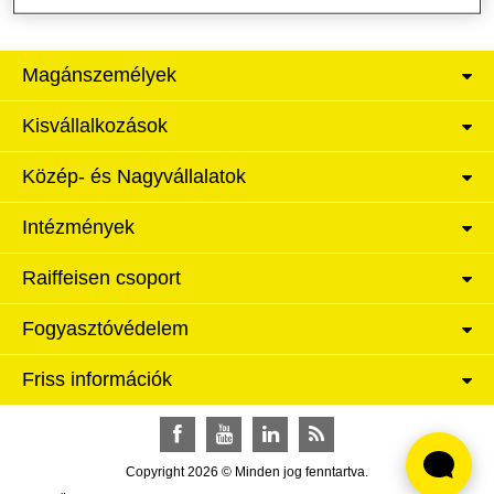
Magánszemélyek
Kisvállalkozások
Közép- és Nagyvállalatok
Intézmények
Raiffeisen csoport
Fogyasztóvédelem
Friss információk
Facebook
YouTube
LinkedIn
RSS
Copyright 2026 © Minden jog fenntartva.