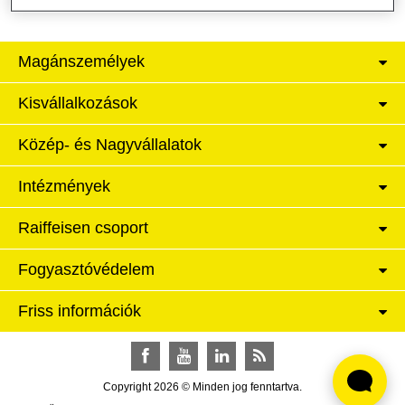
Magánszemélyek
Kisvállalkozások
Közép- és Nagyvállalatok
Intézmények
Raiffeisen csoport
Fogyasztóvédelem
Friss információk
Facebook
YouTube
LinkedIn
RSS
Copyright 2026 © Minden jog fenntartva.