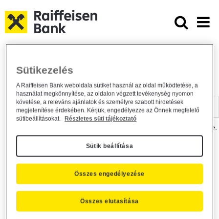
Ugrás a fő tartalomhoz
Dokumentumtár - Raiffeisen BANK
Raiffeisen BANK
Hasznos információk
Dokumentumtár
Sütikezelés
DOKUMENTUMTÁR
A Raiffeisen Bank weboldala sütiket használ az oldal működtetése, a
használat megkönnyítése, az oldalon végzett tevékenység nyomon
Kereső sáv
követése, a releváns ajánlatok és személyre szabott hirdetések
megjelenítése érdekében. Kérjük, engedélyezze az Önnek megfelelő
sütibeállításokat.
Részletes süti tájékoztató
A dokumentum kereséséhez kérjük, írja be a keresőszót a mezőbe.
Sütik beállítása
Kereső sáv
Más is érdekli?
Összes engedélyezése
Összes elutasítása