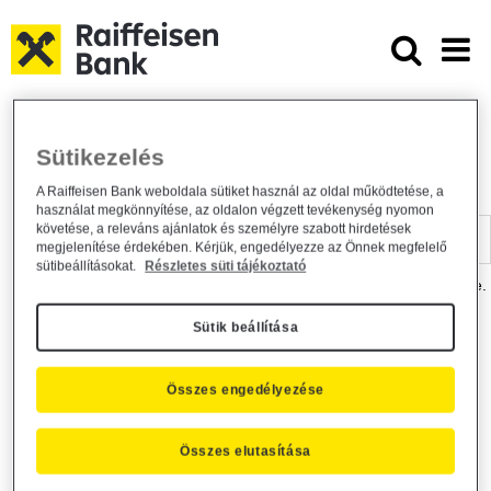
Ugrás a fő tartalomhoz
Dokumentumtár - Raiffeisen BANK
Raiffeisen BANK
Hasznos információk
Dokumentumtár
Sütikezelés
DOKUMENTUMTÁR
A Raiffeisen Bank weboldala sütiket használ az oldal működtetése, a
használat megkönnyítése, az oldalon végzett tevékenység nyomon
Kereső sáv
követése, a releváns ajánlatok és személyre szabott hirdetések
megjelenítése érdekében. Kérjük, engedélyezze az Önnek megfelelő
sütibeállításokat.
Részletes süti tájékoztató
A dokumentum kereséséhez kérjük, írja be a keresőszót a mezőbe.
Sütik beállítása
Kereső sáv
Más is érdekli?
Összes engedélyezése
Összes elutasítása