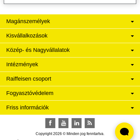
Magánszemélyek
Kisvállalkozások
Közép- és Nagyvállalatok
Intézmények
Raiffeisen csoport
Fogyasztóvédelem
Friss információk
Facebook
YouTube
LinkedIn
RSS
Copyright 2026 © Minden jog fenntartva.