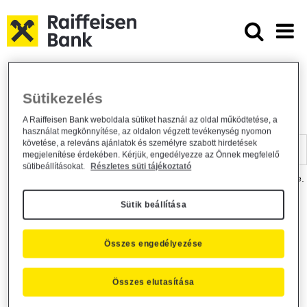
Ugrás a fő tartalomhoz
Dokumentumtár - Raiffeisen BANK
Raiffeisen BANK
Hasznos információk
Dokumentumtár
Sütikezelés
DOKUMENTUMTÁR
A Raiffeisen Bank weboldala sütiket használ az oldal működtetése, a
használat megkönnyítése, az oldalon végzett tevékenység nyomon
Kereső sáv
követése, a releváns ajánlatok és személyre szabott hirdetések
megjelenítése érdekében. Kérjük, engedélyezze az Önnek megfelelő
sütibeállításokat.
Részletes süti tájékoztató
A dokumentum kereséséhez kérjük, írja be a keresőszót a mezőbe.
Sütik beállítása
Kereső sáv
Más is érdekli?
Összes engedélyezése
Összes elutasítása