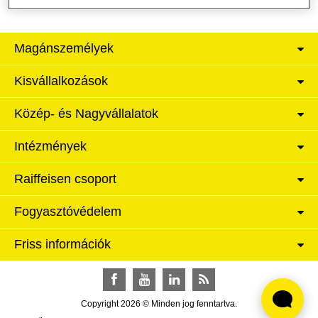
Magánszemélyek
Kisvállalkozások
Közép- és Nagyvállalatok
Intézmények
Raiffeisen csoport
Fogyasztóvédelem
Friss információk
Facebook
YouTube
LinkedIn
RSS
Copyright 2026 © Minden jog fenntartva.