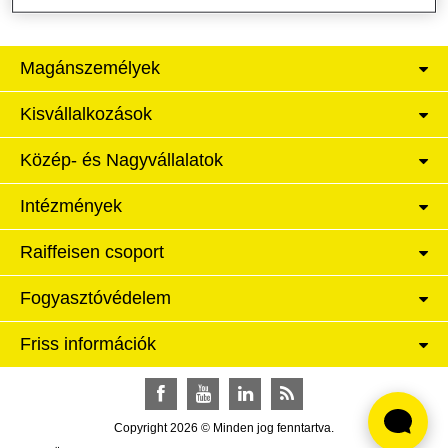
Magánszemélyek
Kisvállalkozások
Közép- és Nagyvállalatok
Intézmények
Raiffeisen csoport
Fogyasztóvédelem
Friss információk
Facebook
YouTube
LinkedIn
RSS
Copyright 2026 © Minden jog fenntartva.