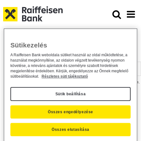
Ugrás a fő tartalomhoz
Dokumentumtár - Raiffeisen BANK
Raiffeisen BANK
Hasznos információk
Dokumentumtár
Sütikezelés
DOKUMENTUMTÁR
A Raiffeisen Bank weboldala sütiket használ az oldal működtetése, a
használat megkönnyítése, az oldalon végzett tevékenység nyomon
Kereső sáv
követése, a releváns ajánlatok és személyre szabott hirdetések
megjelenítése érdekében. Kérjük, engedélyezze az Önnek megfelelő
sütibeállításokat.
Részletes süti tájékoztató
A dokumentum kereséséhez kérjük, írja be a keresőszót a mezőbe.
Sütik beállítása
Kereső sáv
Más is érdekli?
Összes engedélyezése
Összes elutasítása