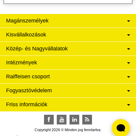
Magánszemélyek
Kisvállalkozások
Közép- és Nagyvállalatok
Intézmények
Raiffeisen csoport
Fogyasztóvédelem
Friss információk
Facebook
YouTube
LinkedIn
RSS
Copyright 2026 © Minden jog fenntartva.