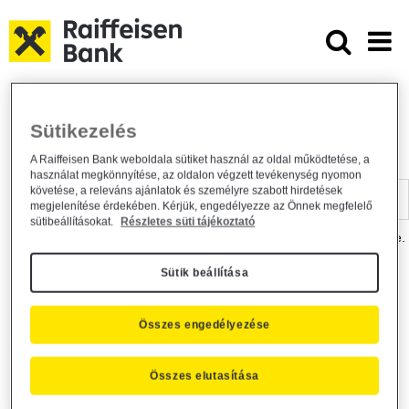
Ugrás a fő tartalomhoz
Dokumentumtár - Raiffeisen BANK
Raiffeisen BANK
Hasznos információk
Dokumentumtár
Sütikezelés
DOKUMENTUMTÁR
A Raiffeisen Bank weboldala sütiket használ az oldal működtetése, a
használat megkönnyítése, az oldalon végzett tevékenység nyomon
Kereső sáv
követése, a releváns ajánlatok és személyre szabott hirdetések
megjelenítése érdekében. Kérjük, engedélyezze az Önnek megfelelő
sütibeállításokat.
Részletes süti tájékoztató
A dokumentum kereséséhez kérjük, írja be a keresőszót a mezőbe.
Sütik beállítása
Kereső sáv
Más is érdekli?
Összes engedélyezése
Összes elutasítása