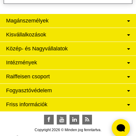
Magánszemélyek
Kisvállalkozások
Közép- és Nagyvállalatok
Intézmények
Raiffeisen csoport
Fogyasztóvédelem
Friss információk
Facebook
YouTube
LinkedIn
RSS
Copyright 2026 © Minden jog fenntartva.