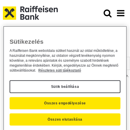
Ugrás a fő tartalomhoz
Dokumentumtár - Raiffeisen BANK
Raiffeisen BANK
Hasznos információk
Dokumentumtár
Sütikezelés
DOKUMENTUMTÁR
A Raiffeisen Bank weboldala sütiket használ az oldal működtetése, a
használat megkönnyítése, az oldalon végzett tevékenység nyomon
Kereső sáv
követése, a releváns ajánlatok és személyre szabott hirdetések
megjelenítése érdekében. Kérjük, engedélyezze az Önnek megfelelő
sütibeállításokat.
Részletes süti tájékoztató
A dokumentum kereséséhez kérjük, írja be a keresőszót a mezőbe.
Sütik beállítása
Kereső sáv
Más is érdekli?
Összes engedélyezése
Összes elutasítása